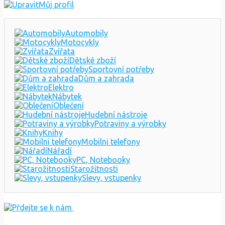
Můj profil
Automobily
Motocykly
Zvířata
Dětské zboží
Sportovní potřeby
Dům a zahrada
Elektro
Nábytek
Oblečení
Hudební nástroje
Potraviny a výrobky
Knihy
Mobilni telefony
Nářadí
PC, Notebooky
Starožitnosti
Slevy, vstupenky