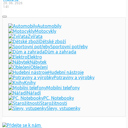
20. 06. 2026
141
Automobily
Motocykly
Zvířata
Dětské zboží
Sportovní potřeby
Dům a zahrada
Elektro
Nábytek
Oblečení
Hudební nástroje
Potraviny a výrobky
Knihy
Mobilni telefony
Nářadí
PC, Notebooky
Starožitnosti
Slevy, vstupenky