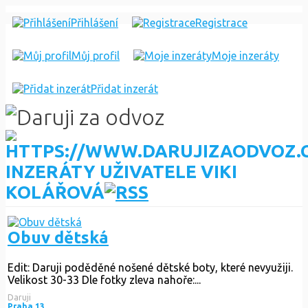
Přihlášení
Registrace
Můj profil
Moje inzeráty
Přidat inzerát
INZERÁTY UŽIVATELE VIKI
KOLÁŘOVÁ
Obuv dětská
Edit: Daruji poděděné nošené dětské boty, které nevyužiji.
Velikost 30-33 Dle fotky zleva nahoře:...
Daruji
Praha 13