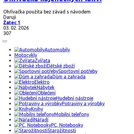
Ohřívačka použita bez závad s návodem
Daruji
Žatec 1
03. 02. 2026
307
Automobily
Motocykly
Zvířata
Dětské zboží
Sportovní potřeby
Dům a zahrada
Elektro
Nábytek
Oblečení
Hudební nástroje
Potraviny a výrobky
Knihy
Mobilni telefony
Nářadí
PC, Notebooky
Starožitnosti