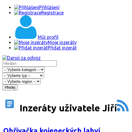
Přihlášení
Registrace
Můj profil
Moje inzeráty
Přidat inzerát
Hledej
Inzeráty uživatele Jiří
Ohřivačka kojeneckých lahví