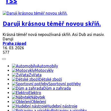
Daruji krásnou téměř novou skříň.
Krásná téměř nová nepoužívaná skříň. Asi Dub asi masiv.
Daruji
Praha západ
16. 03. 2026
577
Automobily
Motocykly
Zvířata
Dětské zboží
Sportovní potřeby
Dům a zahrada
Elektro
Nábytek
Oblečení
Hudební nástroje
Potraviny a výrobky