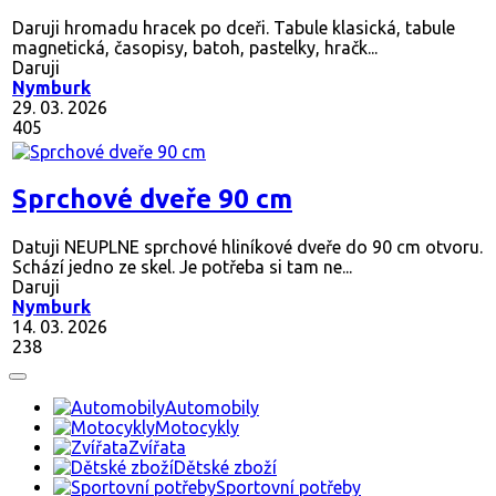
Daruji hromadu hracek po dceři. Tabule klasická, tabule
magnetická, časopisy, batoh, pastelky, hračk...
Daruji
Nymburk
29. 03. 2026
405
Sprchové dveře 90 cm
Datuji NEUPLNE sprchové hliníkové dveře do 90 cm otvoru.
Schází jedno ze skel. Je potřeba si tam ne...
Daruji
Nymburk
14. 03. 2026
238
Automobily
Motocykly
Zvířata
Dětské zboží
Sportovní potřeby