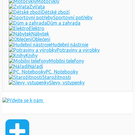
Motocykly
Zvířata
Dětské zboží
Sportovní potřeby
Dům a zahrada
Elektro
Nábytek
Oblečení
Hudební nástroje
Potraviny a výrobky
Knihy
Mobilni telefony
Nářadí
PC, Notebooky
Starožitnosti
Slevy, vstupenky