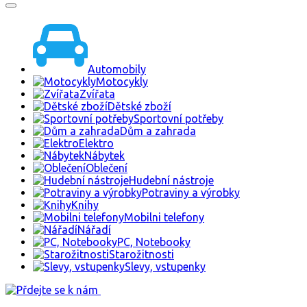
Automobily
Motocykly
Zvířata
Dětské zboží
Sportovní potřeby
Dům a zahrada
Elektro
Nábytek
Oblečení
Hudební nástroje
Potraviny a výrobky
Knihy
Mobilni telefony
Nářadí
PC, Notebooky
Starožitnosti
Slevy, vstupenky