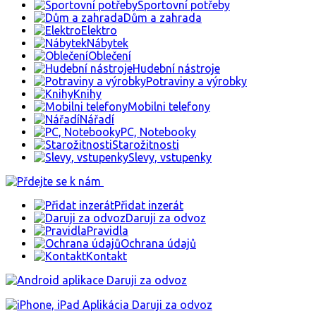
Sportovní potřeby
Dům a zahrada
Elektro
Nábytek
Oblečení
Hudební nástroje
Potraviny a výrobky
Knihy
Mobilni telefony
Nářadí
PC, Notebooky
Starožitnosti
Slevy, vstupenky
Přidat inzerát
Daruji za odvoz
Pravidla
Ochrana údajů
Kontakt