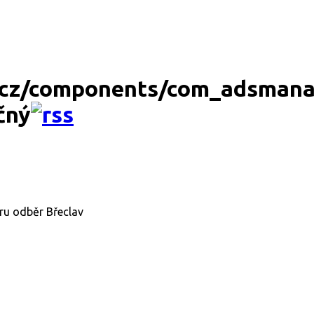
čný
tru odběr Břeclav