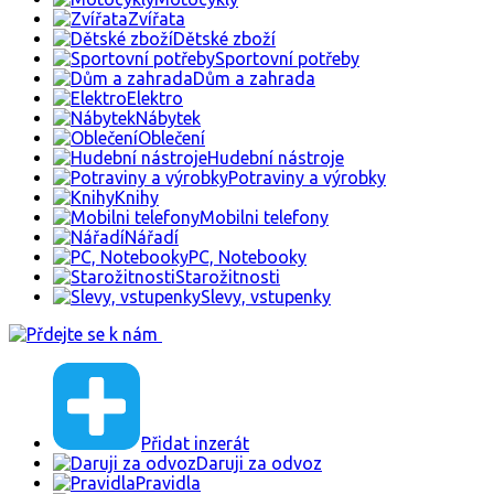
Zvířata
Dětské zboží
Sportovní potřeby
Dům a zahrada
Elektro
Nábytek
Oblečení
Hudební nástroje
Potraviny a výrobky
Knihy
Mobilni telefony
Nářadí
PC, Notebooky
Starožitnosti
Slevy, vstupenky
Přidat inzerát
Daruji za odvoz
Pravidla