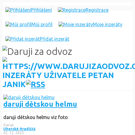
Přihlášení
Registrace
Můj profil
Moje inzeráty
Přidat inzerát
INZERÁTY UŽIVATELE PETAN
JANIK
daruji dětskou helmu
daruji dětskou helmu viz foto
Daruji
Uherské Hradiště
02. 12. 2025