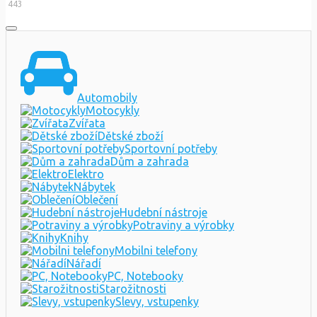
443
Automobily
Motocykly
Zvířata
Dětské zboží
Sportovní potřeby
Dům a zahrada
Elektro
Nábytek
Oblečení
Hudební nástroje
Potraviny a výrobky
Knihy
Mobilni telefony
Nářadí
PC, Notebooky
Starožitnosti
Slevy, vstupenky