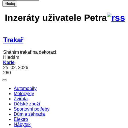
Hledej
Inzeráty uživatele Petra
Trakař
Sháním trakař na dekoraci.
Hledám
Karle
25. 02. 2026
260
Automobily
Motocykly
Zvířata
Dětské zboží
Sportovní potřeby
Dům a zahrada