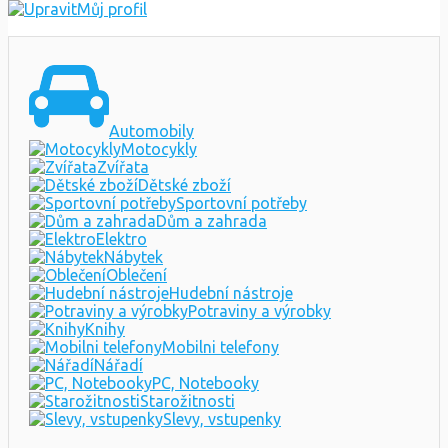
Můj profil
Automobily
Motocykly
Zvířata
Dětské zboží
Sportovní potřeby
Dům a zahrada
Elektro
Nábytek
Oblečení
Hudební nástroje
Potraviny a výrobky
Knihy
Mobilni telefony
Nářadí
PC, Notebooky
Starožitnosti
Slevy, vstupenky