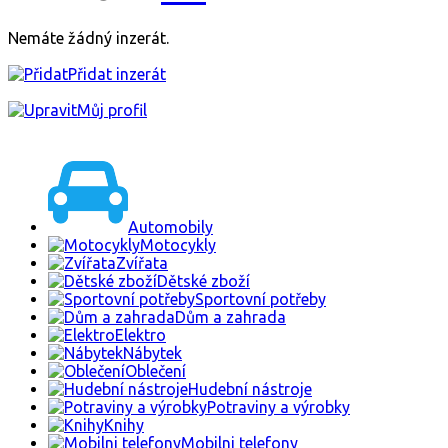
Nemáte žádný inzerát.
Přidat inzerát
Můj profil
Automobily
Motocykly
Zvířata
Dětské zboží
Sportovní potřeby
Dům a zahrada
Elektro
Nábytek
Oblečení
Hudební nástroje
Potraviny a výrobky
Knihy
Mobilni telefony