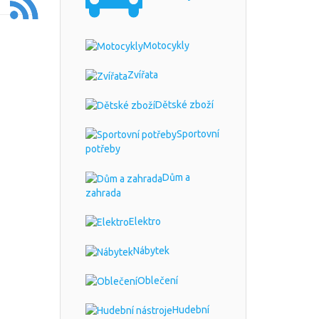
Motocykly
Zvířata
Dětské zboží
Sportovní
potřeby
Dům a
zahrada
Elektro
Nábytek
Oblečení
Hudební