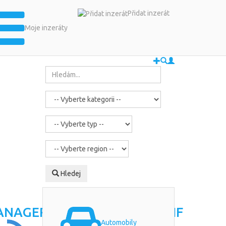
Přidat inzerát
Moje inzeráty
Hledej
Automobily