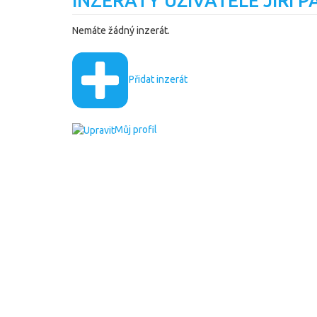
INZERÁTY UŽIVATELE JIRI P
Nemáte žádný inzerát.
Přidat inzerát
Můj profil