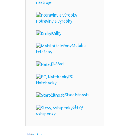
nástroje
Potraviny a výrobky
Knihy
Mobilni
telefony
Nářadí
PC,
Notebooky
Starožitnosti
Slevy,
vstupenky