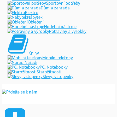
Sportovní potřeby
Dům a zahrada
Elektro
Nábytek
Oblečení
Hudební nástroje
Potraviny a výrobky
Knihy
Mobilni telefony
Nářadí
PC, Notebooky
Starožitnosti
Slevy, vstupenky