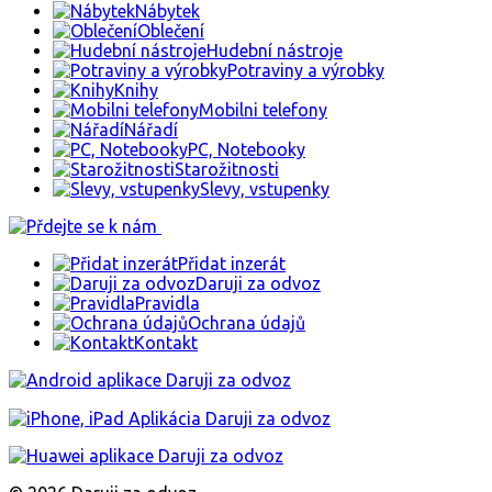
Nábytek
Oblečení
Hudební nástroje
Potraviny a výrobky
Knihy
Mobilni telefony
Nářadí
PC, Notebooky
Starožitnosti
Slevy, vstupenky
Přidat inzerát
Daruji za odvoz
Pravidla
Ochrana údajů
Kontakt