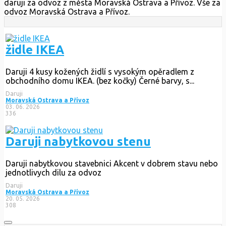
daruji za odvoz z města Moravská Ostrava a Přívoz. Vše za
odvoz Moravská Ostrava a Přívoz.
židle IKEA
Daruji 4 kusy kožených židlí s vysokým opěradlem z
obchodního domu IKEA. (bez kočky) Černé barvy, s...
Daruji
Moravská Ostrava a Přívoz
03. 06. 2026
336
Daruji nabytkovou stenu
Daruji nabytkovou stavebnici Akcent v dobrem stavu nebo
jednotlivych dilu za odvoz
Daruji
Moravská Ostrava a Přívoz
20. 05. 2026
308