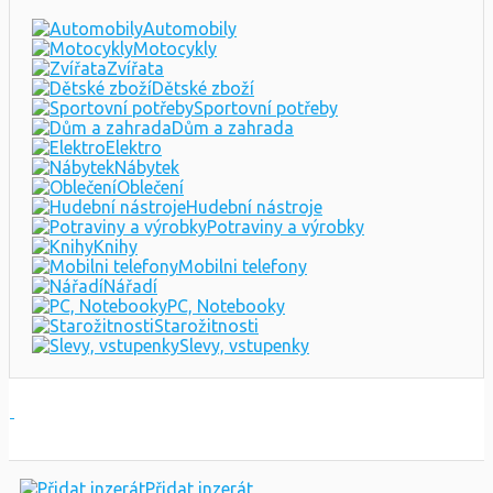
Automobily
Motocykly
Zvířata
Dětské zboží
Sportovní potřeby
Dům a zahrada
Elektro
Nábytek
Oblečení
Hudební nástroje
Potraviny a výrobky
Knihy
Mobilni telefony
Nářadí
PC, Notebooky
Starožitnosti
Slevy, vstupenky
Přidat inzerát