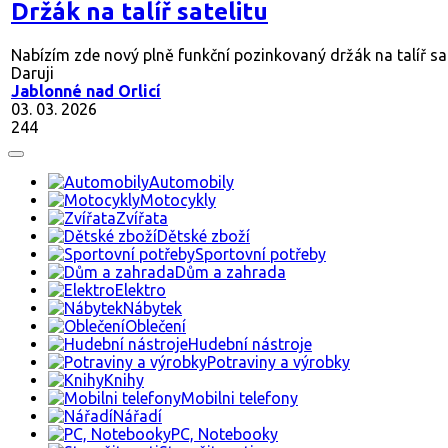
Držák na talíř satelitu
Nabízím zde nový plně funkční pozinkovaný držák na talíř sate
Daruji
Jablonné nad Orlicí
03. 03. 2026
244
Automobily
Motocykly
Zvířata
Dětské zboží
Sportovní potřeby
Dům a zahrada
Elektro
Nábytek
Oblečení
Hudební nástroje
Potraviny a výrobky
Knihy
Mobilni telefony
Nářadí
PC, Notebooky