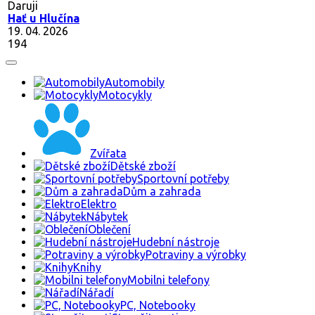
Daruji
Hať u Hlučína
19. 04. 2026
194
Automobily
Motocykly
Zvířata
Dětské zboží
Sportovní potřeby
Dům a zahrada
Elektro
Nábytek
Oblečení
Hudební nástroje
Potraviny a výrobky
Knihy
Mobilni telefony
Nářadí
PC, Notebooky