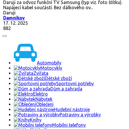
Daruji za odvoz funkční TV Samsung (typ viz. foto štítku).
Napájecí kabel součástí. Bez dálkového ov...
Daruji
Damníkov
17. 12. 2025
882
Automobily
Motocykly
Zvířata
Dětské zboží
Sportovní potřeby
Dům a zahrada
Elektro
Nábytek
Oblečení
Hudební nástroje
Potraviny a výrobky
Knihy
Mobilni telefony