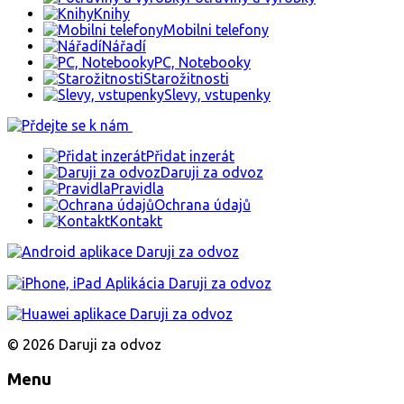
Knihy
Mobilni telefony
Nářadí
PC, Notebooky
Starožitnosti
Slevy, vstupenky
Přidat inzerát
Daruji za odvoz
Pravidla
Ochrana údajů
Kontakt
© 2026 Daruji za odvoz
Menu