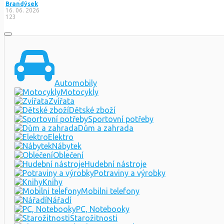
Brandýsek
16. 06. 2026
123
Automobily
Motocykly
Zvířata
Dětské zboží
Sportovní potřeby
Dům a zahrada
Elektro
Nábytek
Oblečení
Hudební nástroje
Potraviny a výrobky
Knihy
Mobilni telefony
Nářadí
PC, Notebooky
Starožitnosti