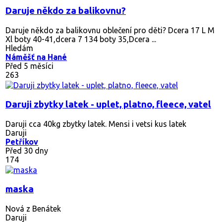
Daruje někdo za balikovnu?
Daruje někdo za balikovnu oblečení pro děti? Dcera 17 L M
Xl boty 40-41,dcera 7 134 boty 35,Dcera ...
Hledám
Náměšť na Hané
Před 5 měsíci
263
Daruji zbytky latek - uplet, platno, fleece, vatel
Daruji cca 40kg zbytky latek. Mensi i vetsi kus latek
Daruji
Petříkov
Před 30 dny
174
maska
Nová z Benátek
Daruji