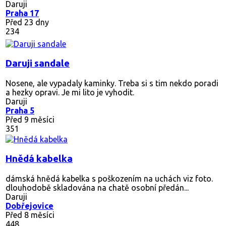
Daruji
Praha 17
Před 23 dny
234
Daruji sandale
Nosene, ale vypadaly kaminky. Treba si s tim nekdo poradi
a hezky opravi. Je mi lito je vyhodit.
Daruji
Praha 5
Před 9 měsíci
351
Hnědá kabelka
dámská hnědá kabelka s poškozením na uchách viz foto.
dlouhodobě skladována na chatě osobní předán...
Daruji
Dobřejovice
Před 8 měsíci
448