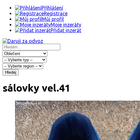
Přihlášení
Registrace
Můj profil
Moje inzeráty
Přidat inzerát
Hledej
sálovky vel.41