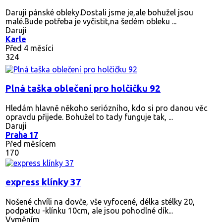
Daruji pánské obleky.Dostali jsme je,ale bohužel jsou
malé.Bude potřeba je vyčistit,na šedém obleku ...
Daruji
Karle
Před 4 měsíci
324
Plná taška oblečení pro holčičku 92
Hledám hlavně někoho seriózního, kdo si pro danou věc
opravdu přijede. Bohužel to tady funguje tak, ...
Daruji
Praha 17
Před měsícem
170
express klínky 37
Nošené chvíli na dovče, vše vyfocené, délka stélky 20,
podpatku -klínku 10cm, ale jsou pohodlné dík...
Vyměním