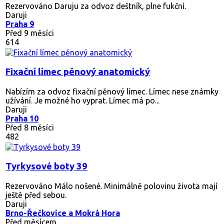
Rezervováno
Daruju za odvoz deštník, plne fukční.
Daruji
Praha 9
Před 9 měsíci
614
Fixační límec pěnový anatomický
Nabízím za odvoz fixační pěnový límec. Límec nese známky
užívání. Je možné ho vyprat. Límec má po...
Daruji
Praha 10
Před 8 měsíci
482
Tyrkysové boty 39
Rezervováno
Málo nošené. Minimálně polovinu života mají
ještě před sebou.
Daruji
Brno-Řečkovice a Mokrá Hora
Před měsícem