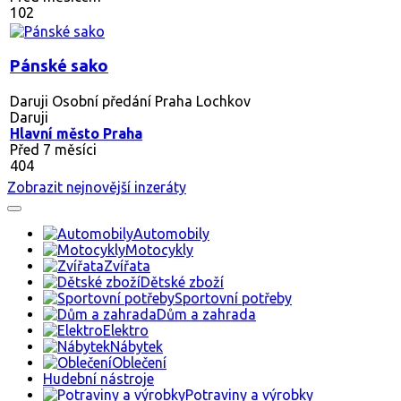
102
Pánské sako
Daruji Osobní předání Praha Lochkov
Daruji
Hlavní město Praha
Před 7 měsíci
404
Zobrazit nejnovější inzeráty
Automobily
Motocykly
Zvířata
Dětské zboží
Sportovní potřeby
Dům a zahrada
Elektro
Nábytek
Oblečení
Hudební nástroje
Potraviny a výrobky