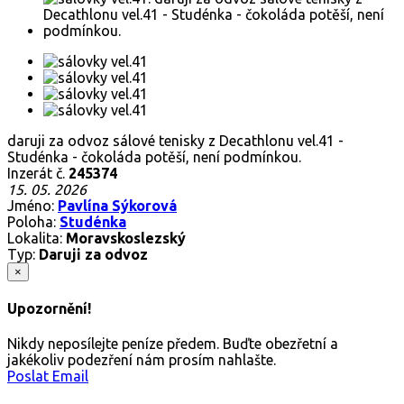
daruji za odvoz sálové tenisky z Decathlonu vel.41 -
Studénka - čokoláda potěší, není podmínkou.
Inzerát č.
245374
15. 05. 2026
Jméno:
Pavlína Sýkorová
Poloha:
Studénka
Lokalita:
Moravskoslezský
Typ:
Daruji za odvoz
×
Upozornění!
Nikdy neposílejte peníze předem. Buďte obezřetní a
jakékoliv podezření nám prosím nahlašte.
Poslat Email