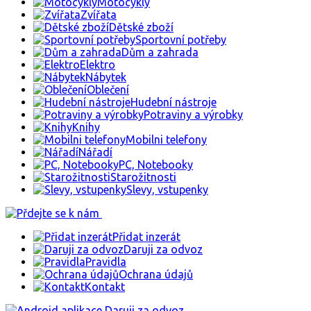
Motocykly
Zvířata
Dětské zboží
Sportovní potřeby
Dům a zahrada
Elektro
Nábytek
Oblečení
Hudební nástroje
Potraviny a výrobky
Knihy
Mobilni telefony
Nářadí
PC, Notebooky
Starožitnosti
Slevy, vstupenky
Přidat inzerát
Daruji za odvoz
Pravidla
Ochrana údajů
Kontakt