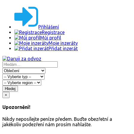
Přihlášení
Registrace
Můj profil
Moje inzeráty
Přidat inzerát
Hledej
×
Upozornění!
Nikdy neposílejte peníze předem. Buďte obezřetní a
jakékoliv podezření nám prosím nahlašte.