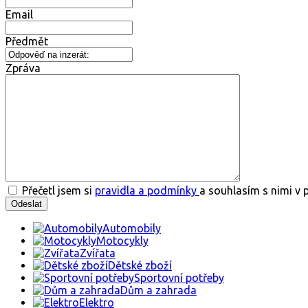
Email
Předmět
Zpráva
Přečetl jsem si
pravidla a podmínky
a souhlasím s nimi v 
Automobily
Motocykly
Zvířata
Dětské zboží
Sportovní potřeby
Dům a zahrada
Elektro