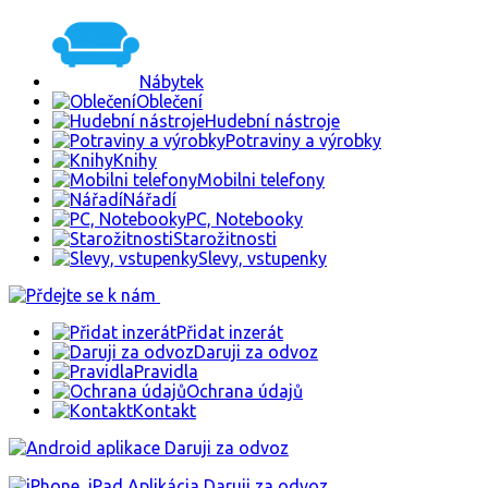
Nábytek
Oblečení
Hudební nástroje
Potraviny a výrobky
Knihy
Mobilni telefony
Nářadí
PC, Notebooky
Starožitnosti
Slevy, vstupenky
Přidat inzerát
Daruji za odvoz
Pravidla
Ochrana údajů
Kontakt