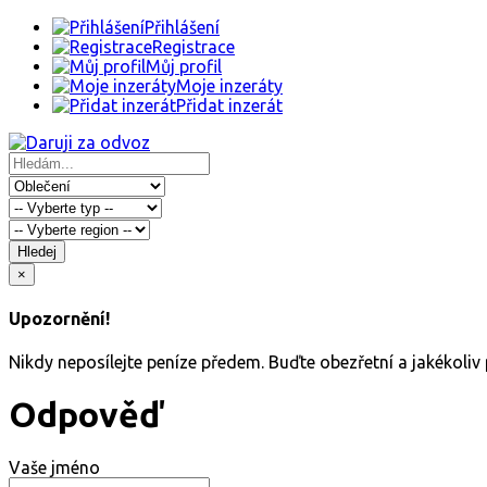
Přihlášení
Registrace
Můj profil
Moje inzeráty
Přidat inzerát
Hledej
×
Upozornění!
Nikdy neposílejte peníze předem. Buďte obezřetní a jakékoli
Odpověď
Vaše jméno