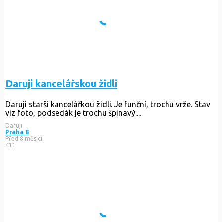
Daruji kancelářskou židli
Daruji starší kancelářkou židli. Je funční, trochu vrže. Stav
viz foto, podsedák je trochu špinavý....
Daruji
Praha 8
Před 8 měsíci
411