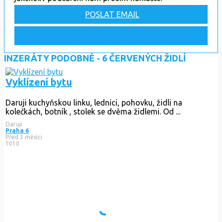
POSLAT EMAIL
ZOBRAZIT TELEFON
INZERÁTY PODOBNÉ - 6 ČERVENÝCH ŽIDLÍ
Vyklízení bytu
Daruji kuchyňskou linku, lednici, pohovku, židli na
kolečkách, botník , stolek se dvěma židlemi. Od ...
Daruji
Praha 6
Před 3 měsíci
1010