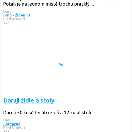
Potah je na jednom místě trochu prasklý.....
Daruji
Brno - Židenice
Před 4 měsíci
348
Daruji židle a stoly
Daruji 50 kusů těchto židlí a 12 kusů stolu.
Daruji
Chropyně
Před 5 měsíci
678