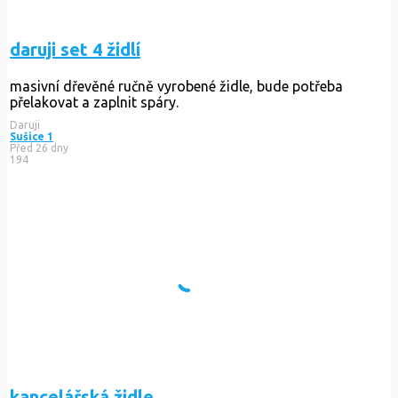
daruji set 4 židlí
masivní dřevěné ručně vyrobené židle, bude potřeba
přelakovat a zaplnit spáry.
Daruji
Sušice 1
Před 26 dny
194
kancelářská židle