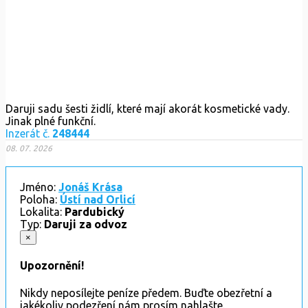
Daruji sadu šesti židlí, které mají akorát kosmetické vady.
Jinak plné funkční.
Inzerát č.
248444
08. 07. 2026
Jméno:
Jonáš Krása
Poloha:
Ústí nad Orlicí
Lokalita:
Pardubický
Typ:
Daruji za odvoz
×
Upozornění!
Nikdy neposílejte peníze předem. Buďte obezřetní a
jakékoliv podezření nám prosím nahlašte.