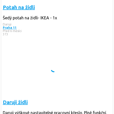
Potah na židli
Šedý potah na židli- IKEA - 1x
Daruji
Praha 11
Před 6 měsíci
373
Daruji židli
Daruji výškově nastavitelné pracovní křeslo. Plně funkční.