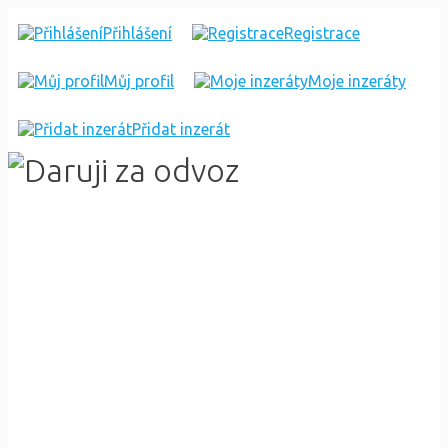
6
Přihlášení
Registrace
ČERVENÝCH
Můj profil
Moje inzeráty
ŽIDLÍ
Přidat inzerát