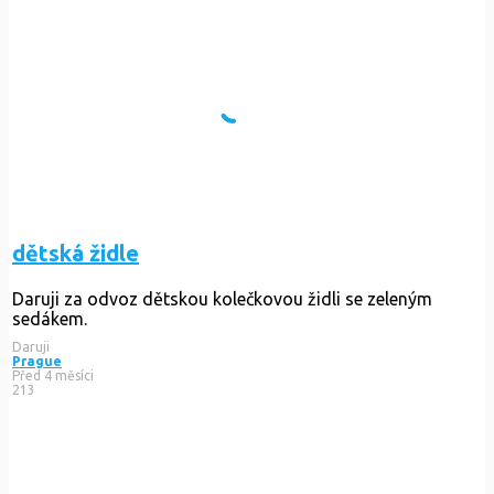
dětská židle
Daruji za odvoz dětskou kolečkovou židli se zeleným
sedákem.
Daruji
Prague
Před 4 měsíci
213