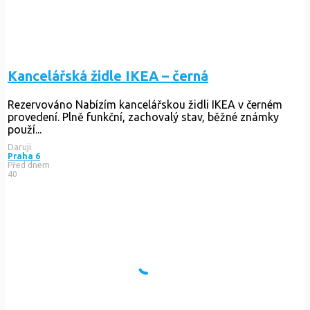
Kancelářská židle IKEA – černá
Rezervováno
Nabízím kancelářskou židli IKEA v černém
provedení. Plně funkční, zachovalý stav, běžné známky
použí...
Daruji
Praha 6
Před dnem
40