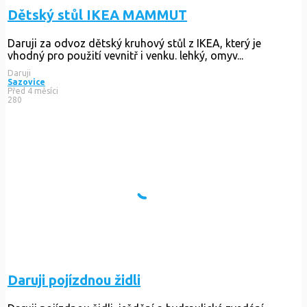
Dětský stůl IKEA MAMMUT
Daruji za odvoz dětský kruhový stůl z IKEA, který je
vhodný pro použití vevnitř i venku. lehký, omyv...
Daruji
Sazovice
Před 4 měsíci
280
Daruji pojízdnou židli