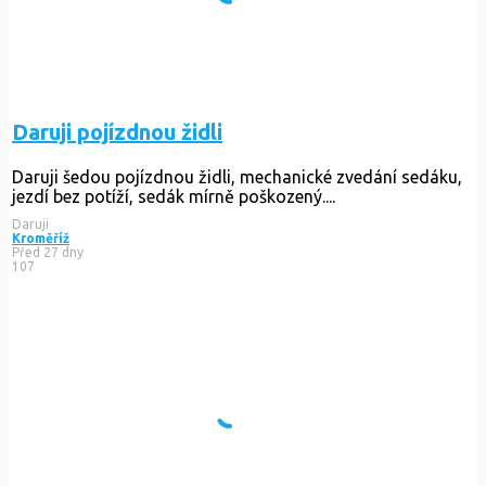
Daruji pojízdnou židli
Daruji šedou pojízdnou židli, mechanické zvedání sedáku,
jezdí bez potíží, sedák mírně poškozený....
Daruji
Kroměříž
Před 27 dny
107