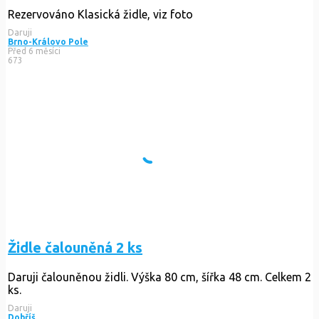
Rezervováno
Klasická židle, viz foto
Daruji
Brno-Královo Pole
Před 6 měsíci
673
Židle čalouněná 2 ks
Daruji čalouněnou židli. Výška 80 cm, šířka 48 cm. Celkem 2
ks.
Daruji
Dobříš