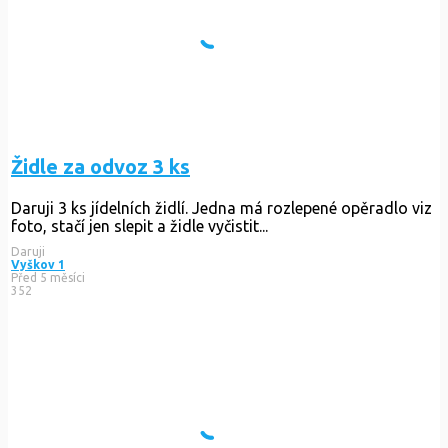
Židle za odvoz 3 ks
Daruji 3 ks jídelních židlí. Jedna má rozlepené opěradlo viz
foto, stačí jen slepit a židle vyčistit...
Daruji
Vyškov 1
Před 5 měsíci
352