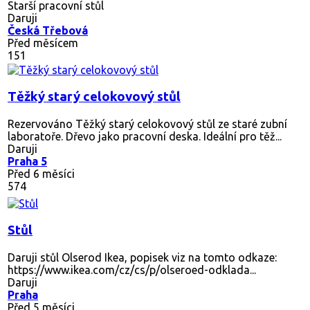
Starší pracovní stůl
Daruji
Česká Třebová
Před měsícem
151
Těžký starý celokovový stůl
Rezervováno
Těžký starý celokovový stůl ze staré zubní
laboratoře. Dřevo jako pracovní deska. Ideální pro těž...
Daruji
Praha 5
Před 6 měsíci
574
Stůl
Daruji stůl Olserod Ikea, popisek viz na tomto odkaze:
https://www.ikea.com/cz/cs/p/olseroed-odklada...
Daruji
Praha
Před 5 měsíci