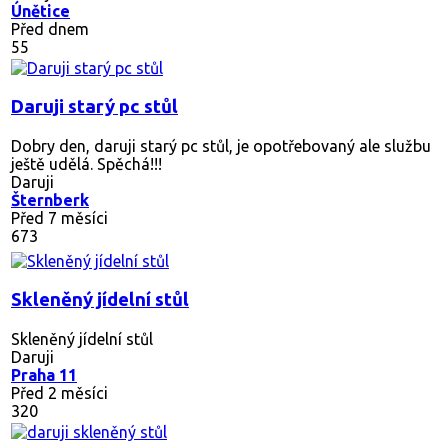
Únětice
Před dnem
55
Daruji starý pc stůl
Dobry den, daruji starý pc stůl, je opotřebovaný ale službu
ještě udělá. Spěchá!!!
Daruji
Šternberk
Před 7 měsíci
673
Skleněný jídelní stůl
Skleněný jídelní stůl
Daruji
Praha 11
Před 2 měsíci
320