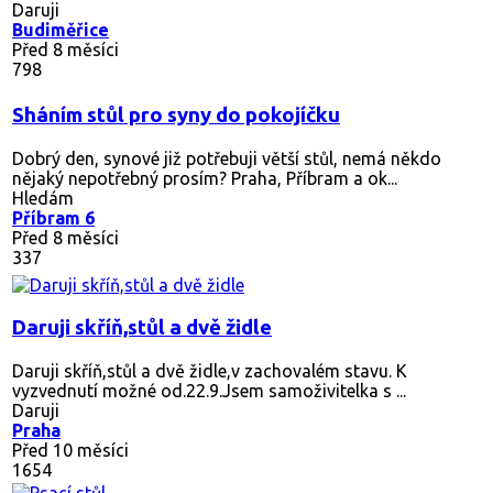
Daruji
Budiměřice
Před 8 měsíci
798
Sháním stůl pro syny do pokojíčku
Dobrý den, synové již potřebuji větší stůl, nemá někdo
nějaký nepotřebný prosím? Praha, Příbram a ok...
Hledám
Příbram 6
Před 8 měsíci
337
Daruji skříň,stůl a dvě židle
Daruji skříň,stůl a dvě židle,v zachovalém stavu. K
vyzvednutí možné od.22.9.Jsem samoživitelka s ...
Daruji
Praha
Před 10 měsíci
1654