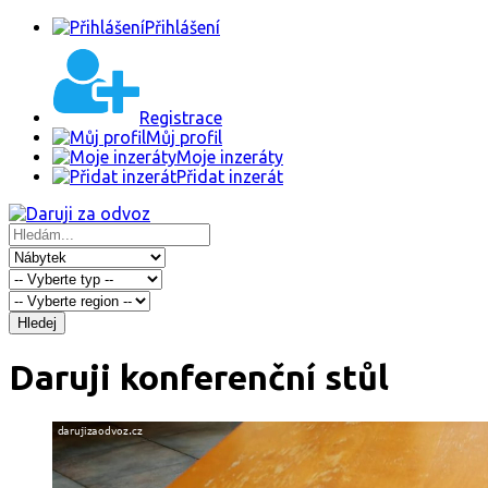
Přihlášení
Registrace
Můj profil
Moje inzeráty
Přidat inzerát
Hledej
Daruji konferenční stůl