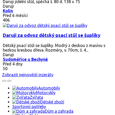
Daruji jídelní stůl, spěchá š. 80 d. 138 v. 75
Daruji
Kolín
Před 6 měsíci
406
Daruji za odvoz dětský psací stůl se šuplíky
Dětský psací stůl se šuplíky. Modrý z deskou z masivu s
hezkou kresbou dřeva. Rozměry, v. 70cm, š. 4...
Daruji
Sudoměřice u Bechyně
Před 4 dny
50
Zobrazit nejnovější inzeráty
Automobily
Motocykly
Zvířata
Dětské zboží
Sportovní potřeby
Dům a zahrada