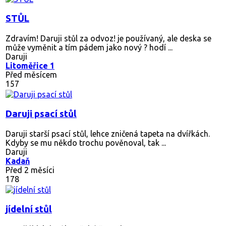
STŮL
Zdravím! Daruji stůl za odvoz! je používaný, ale deska se
může vyměnit a tím pádem jako nový ? hodí ...
Daruji
Litoměřice 1
Před měsícem
157
Daruji psací stůl
Daruji starší psací stůl, lehce zničená tapeta na dvířkách.
Kdyby se mu někdo trochu pověnoval, tak ...
Daruji
Kadaň
Před 2 měsíci
178
jídelní stůl