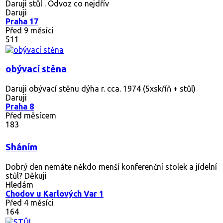
Daruji stůl . Odvoz co nejdřív
Daruji
Praha 17
Před 9 měsíci
511
obývací stěna
Daruji obývací stěnu dýha r. cca. 1974 (5xskříň + stůl)
Daruji
Praha 8
Před měsícem
183
Sháním
Dobrý den nemáte někdo menší konferenční stolek a jídelní
stůl? Děkuji
Hledám
Chodov u Karlových Var 1
Před 4 měsíci
164