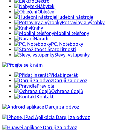
Elektro
Nábytek
Oblečení
Hudební nástroje
Potraviny a výrobky
Knihy
Mobilni telefony
Nářadí
PC, Notebooky
Starožitnosti
Slevy, vstupenky
Přidat inzerát
Daruji za odvoz
Pravidla
Ochrana údajů
Kontakt