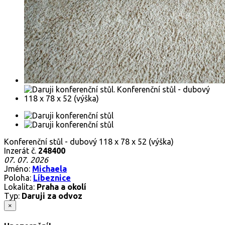
Konferenční stůl - dubový 118 x 78 x 52 (výška)
Inzerát č.
248400
07. 07. 2026
Jméno:
Michaela
Poloha:
Líbeznice
Lokalita:
Praha a okolí
Typ:
Daruji za odvoz
×