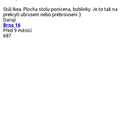
Stůl Ikea. Plocha stolu ponicena, bublinky. Je to tak na
prekryti ubrusem nebo prebrouseni :)
Daruji
Brno 16
Před 9 měsíci
687