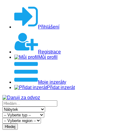
Přihlášení
Registrace
Můj profil
Moje inzeráty
Přidat inzerát
Hledej