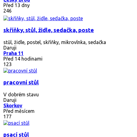
Před 13 dny
246
skříňky, stůl, židle, sedačka, poste
stůl, židle, postel, skříňky, mikrovlnka, sedačka
Daruji
Praha 11
Před 14 hodinami
123
pracovní stůl
V dobrém stavu
Daruji
Skorkov
Před měsícem
177
psací stůl