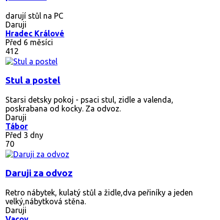
darují stůl na PC
Daruji
Hradec Králové
Před 6 měsíci
412
Stul a postel
Starsi detsky pokoj - psaci stul, zidle a valenda,
poskrabana od kocky. Za odvoz.
Daruji
Tábor
Před 3 dny
70
Daruji za odvoz
Retro nábytek, kulatý stůl a židle,dva peřiníky a jeden
velký,nábytková stěna.
Daruji
Vacov