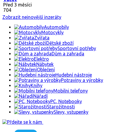
Před 3 měsíci
704
Zobrazit nejnovější inzeráty
Automobily
Motocykly
Zvířata
Dětské zboží
Sportovní potřeby
Dům a zahrada
Elektro
Nábytek
Oblečení
Hudební nástroje
Potraviny a výrobky
Knihy
Mobilni telefony
Nářadí
PC, Notebooky
Starožitnosti
Slevy, vstupenky