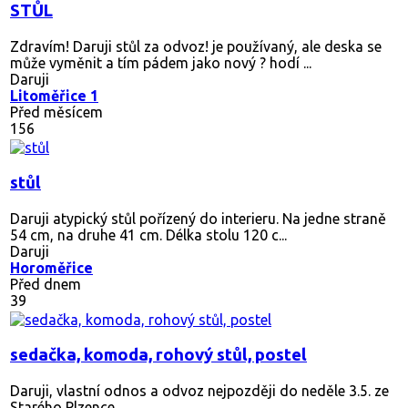
STŮL
Zdravím! Daruji stůl za odvoz! je používaný, ale deska se
může vyměnit a tím pádem jako nový ? hodí ...
Daruji
Litoměřice 1
Před měsícem
156
stůl
Daruji atypický stůl pořízený do interieru. Na jedne straně
54 cm, na druhe 41 cm. Délka stolu 120 c...
Daruji
Horoměřice
Před dnem
39
sedačka, komoda, rohový stůl, postel
Daruji, vlastní odnos a odvoz nejpozději do neděle 3.5. ze
Starého Plzence.