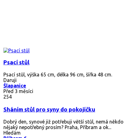
Psací stůl
Psací stůl, výška 65 cm, délka 96 cm, šířka 48 cm.
Daruji
Šlapanice
Před 3 měsíci
254
Sháním stůl pro syny do pokojíčku
Dobrý den, synové již potřebuji větší stůl, nemá někdo
nějaký nepotřebný prosím? Praha, Příbram a ok...
Hledám