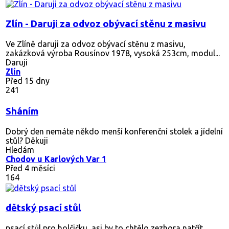
Zlín - Daruji za odvoz obývací stěnu z masivu
Ve Zlíně daruji za odvoz obývací stěnu z masivu,
zakázková výroba Rousínov 1978, vysoká 253cm, modul...
Daruji
Zlín
Před 15 dny
241
Sháním
Dobrý den nemáte někdo menší konferenční stolek a jídelní
stůl? Děkuji
Hledám
Chodov u Karlových Var 1
Před 4 měsíci
164
dětský psací stůl
psací stůl pro holčičku, asi by to chtělo zezhora natřít.