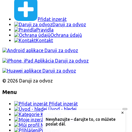
Přidat inzerát
Daruji za odvoz
Pravidla
Ochrana údajů
Kontakt
© 2026 Daruji za odvoz
Menu
Přidat inzerát
Úvod - hledej
×
Kategorie
Moje inzeráty
Nevyhazujte – darujte to, co můžete
poslat dál.
Můj profil
Přihlášení