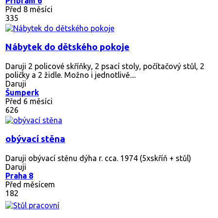
Příbram 6
Před 8 měsíci
335
Nábytek do dětského pokoje
Daruji 2 policové skříňky, 2 psací stoly, počítačový stůl, 2
poličky a 2 židle. Možno i jednotlivě....
Daruji
Šumperk
Před 6 měsíci
626
obývací stěna
Daruji obývací stěnu dýha r. cca. 1974 (5xskříň + stůl)
Daruji
Praha 8
Před měsícem
182