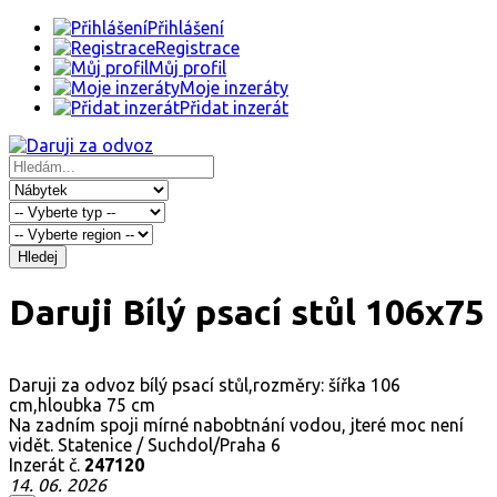
Přihlášení
Registrace
Můj profil
Moje inzeráty
Přidat inzerát
Hledej
Daruji Bílý psací stůl 106x75
Daruji za odvoz bílý psací stůl,rozměry: šířka 106
cm,hloubka 75 cm
Na zadním spoji mírné nabobtnání vodou, jteré moc není
vidět. Statenice / Suchdol/Praha 6
Inzerát č.
247120
14. 06. 2026