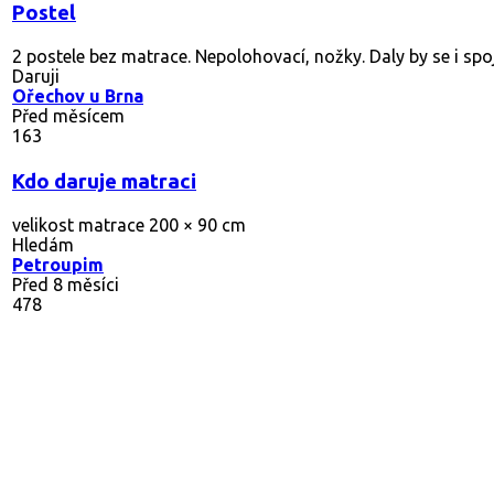
Postel
2 postele bez matrace. Nepolohovací, nožky. Daly by se i sp
Daruji
Ořechov u Brna
Před měsícem
163
Kdo daruje matraci
velikost matrace 200 × 90 cm
Hledám
Petroupim
Před 8 měsíci
478