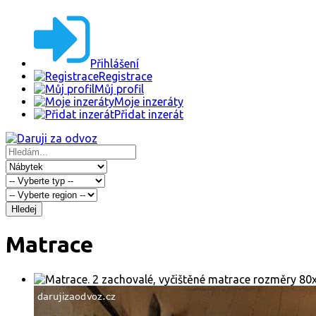
Přihlášení
Registrace
Můj profil
Moje inzeráty
Přidat inzerát
Hledej
Matrace