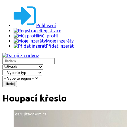
Přihlášení
Registrace
Můj profil
Moje inzeráty
Přidat inzerát
Hledej
Houpací křeslo