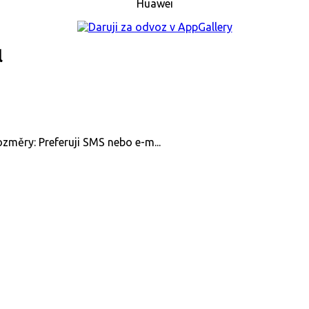
Huawei
l
ozměry: Preferuji SMS nebo e-m...