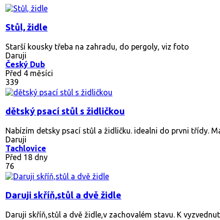
Stůl, židle
Starší kousky třeba na zahradu, do pergoly, viz foto
Daruji
Český Dub
Před 4 měsíci
339
dětský psací stůl s židličkou
Nabízím detsky psací stůl a židličku. idealni do prvni třídy. Má
Daruji
Tachlovice
Před 18 dny
76
Daruji skříň,stůl a dvě židle
Daruji skříň,stůl a dvě židle,v zachovalém stavu. K vyzvednut