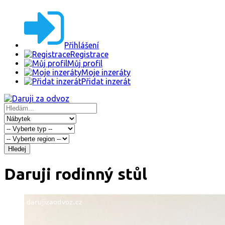
Přihlášení
Registrace
Můj profil
Moje inzeráty
Přidat inzerát
Hledej
Daruji rodinný stůl