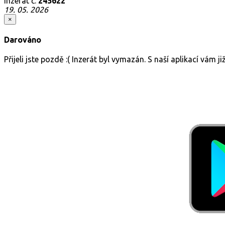
Inzerát č.
245622
19. 05. 2026
×
Darováno
Přijeli jste pozdě :( Inzerát byl vymazán. S naší aplikací vám 