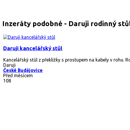
Inzeráty podobné - Daruji rodinný stů
Daruji kancelářský stůl
Kancelářský stůl z překližky s prostupem na kabely v rohu. R
Daruji
České Budějovice
Před měsícem
108