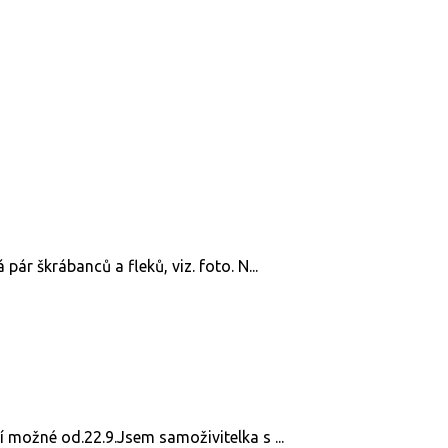
 pár škrábanců a fleků, viz. foto. N...
í možné od.22.9.Jsem samoživitelka s ...