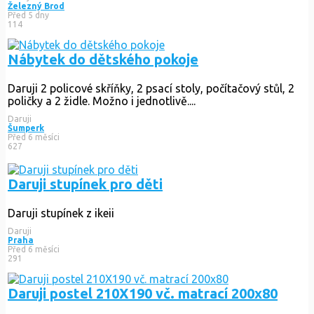
Železný Brod
Před 5 dny
114
Nábytek do dětského pokoje
Daruji 2 policové skříňky, 2 psací stoly, počítačový stůl, 2
poličky a 2 židle. Možno i jednotlivě....
Daruji
Šumperk
Před 6 měsíci
627
Daruji stupínek pro děti
Daruji stupínek z ikeii
Daruji
Praha
Před 6 měsíci
291
Daruji postel 210X190 vč. matrací 200x80