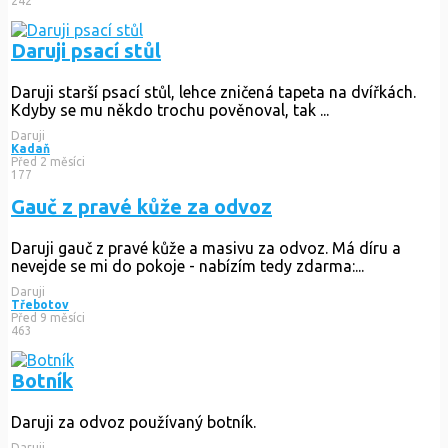
242
Daruji psací stůl
Daruji starší psací stůl, lehce zničená tapeta na dvířkách.
Kdyby se mu někdo trochu pověnoval, tak ...
Daruji
Kadaň
Před 2 měsíci
177
Gauč z pravé kůže za odvoz
Daruji gauč z pravé kůže a masivu za odvoz. Má díru a
nevejde se mi do pokoje - nabízím tedy zdarma:...
Daruji
Třebotov
Před 9 měsíci
463
Botník
Daruji za odvoz používaný botník.
Daruji