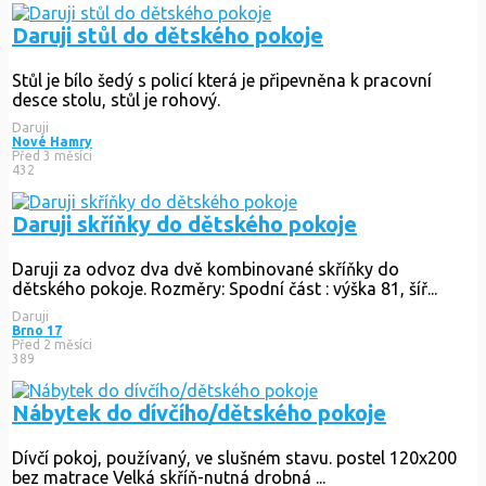
Daruji stůl do dětského pokoje
Stůl je bílo šedý s policí která je připevněna k pracovní
desce stolu, stůl je rohový.
Daruji
Nové Hamry
Před 3 měsíci
432
Daruji skříňky do dětského pokoje
Daruji za odvoz dva dvě kombinované skříňky do
dětského pokoje. Rozměry: Spodní část : výška 81, šíř...
Daruji
Brno 17
Před 2 měsíci
389
Nábytek do dívčího/dětského pokoje
Dívčí pokoj, používaný, ve slušném stavu. postel 120x200
bez matrace Velká skříň-nutná drobná ...