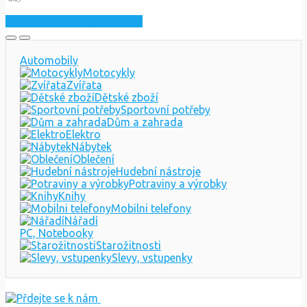
Zobrazit nejnovější inzeráty
Automobily
Motocykly
Zvířata
Dětské zboží
Sportovní potřeby
Dům a zahrada
Elektro
Nábytek
Oblečení
Hudební nástroje
Potraviny a výrobky
Knihy
Mobilni telefony
Nářadí
PC, Notebooky
Starožitnosti
Slevy, vstupenky