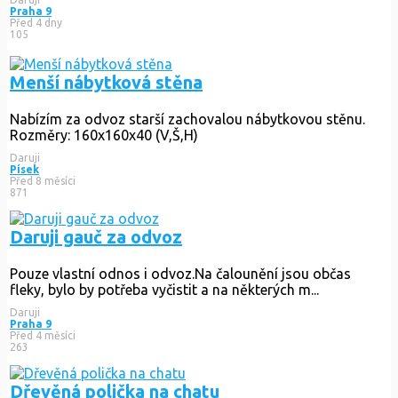
Praha 9
Před 4 dny
105
Menší nábytková stěna
Nabízím za odvoz starší zachovalou nábytkovou stěnu.
Rozměry: 160x160x40 (V,Š,H)
Daruji
Písek
Před 8 měsíci
871
Daruji gauč za odvoz
Pouze vlastní odnos i odvoz.Na čalounění jsou občas
fleky, bylo by potřeba vyčistit a na některých m...
Daruji
Praha 9
Před 4 měsíci
263
Dřevěná polička na chatu