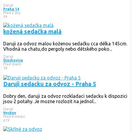
Daruji
Praha 14
Před 2 dny
99
kožená sedačka malá
Daruji za odvoz malou koženou sedačku cca délka 145cm.
Vhodná na chatu,do pergoly nebo dětského poko...
Daruji
Štěchovice
Před dnem
58
Daruji sedacku za odvoz - Praha 5
Dobry den, daruji za odvoz rozkladaci sedacku k dispozici
jsou 2 potahy. Je mozne rozlozit na jednol...
Daruji
Hyskov
Před 8 měsíci
678