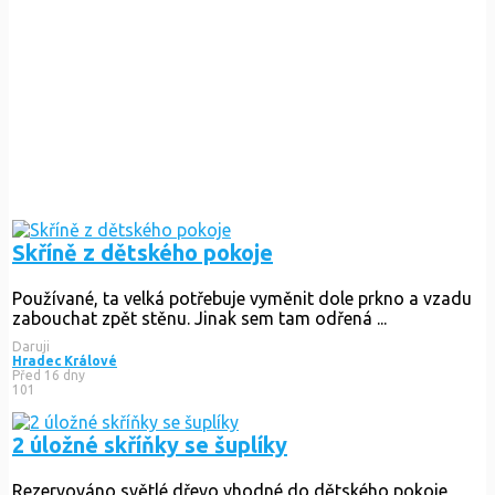
Skříně z dětského pokoje
Používané, ta velká potřebuje vyměnit dole prkno a vzadu
zabouchat zpět stěnu. Jinak sem tam odřená ...
Daruji
Hradec Králové
Před 16 dny
101
2 úložné skříňky se šuplíky
Rezervováno
světlé dřevo vhodné do dětského pokoje