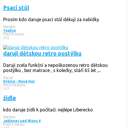
Psací stůl
Prosím kdo daruje psací stůl děkuji za nabídky
Hledám
Teplice
Před 8 měsíci
332
daruji dětskou retro postýlku
Daruji zcela funkční a nepoškozenou retro dětskou
postýlku , bez matrace , s kolečky, stáří 65 let ,...
Daruji
Dýšina - Nová Huť
Před měsícem
137
židle
kdo daruje židli k počítači. nejlépe Liberecko
Hledám
Jablonec nad Nisou 4
Před 5 měsíci