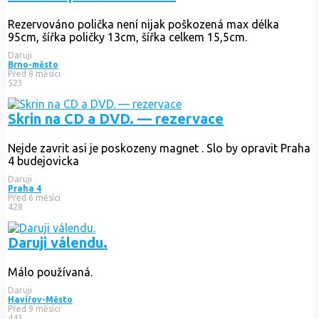
Rezervováno
polička není nijak poškozená max délka
95cm, šířka poličky 13cm, šířka celkem 15,5cm.
Daruji
Brno-město
Před 8 měsíci
523
Skrin na CD a DVD. — rezervace
Nejde zavrit asi je poskozeny magnet . Slo by opravit Praha
4 budejovicka
Daruji
Praha 4
Před 6 měsíci
428
Daruji válendu.
Málo používaná.
Daruji
Havířov-Město
Před 9 měsíci
443