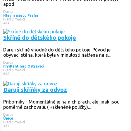
apod.
Daruji
Hlavní město Praha
Před 8 měsíci
464
Skříně do dětského pokoje
Daruji skříně vhodné do dětského pokoje. Původ je
obývací stěna, která byla v minulosti natřena na s...
Daruji
Frýdlant nad Ostravicí
Před 6 měsíci
698
Daruji skříňky za odvoz
Příborníky - Momentálně je na nich prach, ale jinak jsou
poměrně zachovalé. ( +skleněné poličky)...
Daruji
Úpice
Před 5 měsíci
361