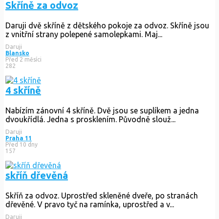
Skříně za odvoz
Daruji dvě skříně z dětského pokoje za odvoz. Skříně jsou
z vnitřní strany polepené samolepkami. Maj...
Daruji
Blansko
Před 2 měsíci
282
4 skříně
Nabízím zánovní 4 skříně. Dvě jsou se suplíkem a jedna
dvoukřídlá. Jedna s prosklením. Původně slouž...
Daruji
Praha 11
Před 10 dny
157
skříň dřevěná
Skříň za odvoz. Uprostřed skleněné dveře, po stranách
dřevěné. V pravo tyč na ramínka, uprostřed a v...
Daruji