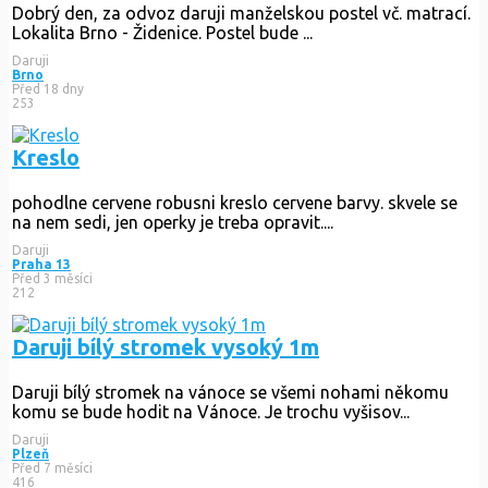
Dobrý den, za odvoz daruji manželskou postel vč. matrací.
Lokalita Brno - Židenice. Postel bude ...
Daruji
Brno
Před 18 dny
253
Kreslo
pohodlne cervene robusni kreslo cervene barvy. skvele se
na nem sedi, jen operky je treba opravit....
Daruji
Praha 13
Před 3 měsíci
212
Daruji bílý stromek vysoký 1m
Daruji bílý stromek na vánoce se všemi nohami někomu
komu se bude hodit na Vánoce. Je trochu vyšisov...
Daruji
Plzeň
Před 7 měsíci
416