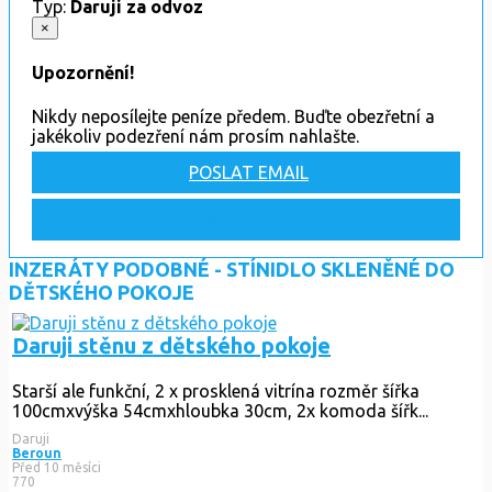
Typ:
Daruji za odvoz
×
Upozornění!
Nikdy neposílejte peníze předem. Buďte obezřetní a
jakékoliv podezření nám prosím nahlašte.
POSLAT EMAIL
ZOBRAZIT TELEFON
INZERÁTY PODOBNÉ - STÍNIDLO SKLENĚNÉ DO
DĚTSKÉHO POKOJE
Daruji stěnu z dětského pokoje
Starší ale funkční, 2 x prosklená vitrína rozměr šířka
100cmxvýška 54cmxhloubka 30cm, 2x komoda šířk...
Daruji
Beroun
Před 10 měsíci
770