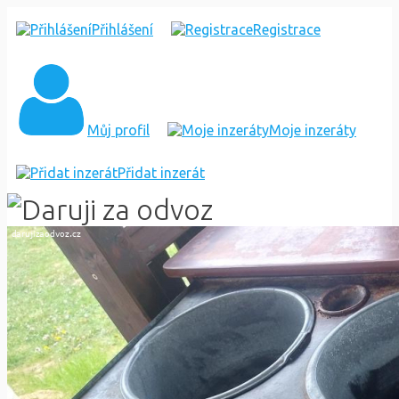
DARUJI
Přihlášení
Registrace
ZA
ODVOZ
STARÝ
Můj profil
Moje inzeráty
"MYČÁK"
Přidat inzerát