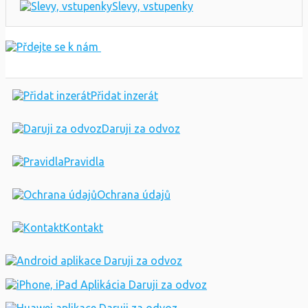
Mobilni telefony
Nářadí
PC, Notebooky
Starožitnosti
Slevy, vstupenky
Přidat inzerát
Daruji za odvoz
Pravidla
Ochrana údajů
Kontakt