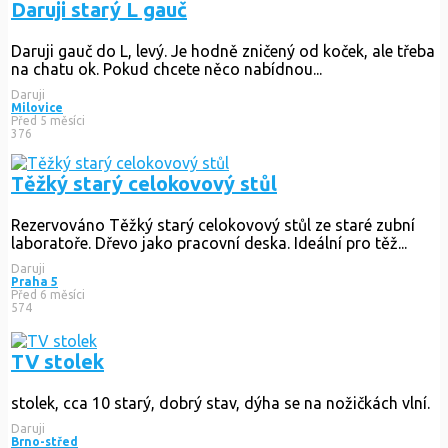
Daruji starý L gauč
Daruji gauč do L, levý. Je hodně zničený od koček, ale třeba
na chatu ok. Pokud chcete něco nabídnou...
Daruji
Milovice
Před 5 měsíci
376
Těžký starý celokovový stůl
Rezervováno
Těžký starý celokovový stůl ze staré zubní
laboratoře. Dřevo jako pracovní deska. Ideální pro těž...
Daruji
Praha 5
Před 6 měsíci
574
TV stolek
stolek, cca 10 starý, dobrý stav, dýha se na nožičkách vlní.
Daruji
Brno-střed