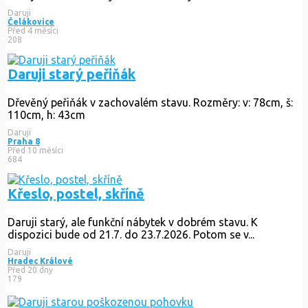
Daruji
Čelákovice
Před 4 měsíci
208
Daruji starý peřiňák
Dřevěný peřiňák v zachovalém stavu. Rozměry: v: 78cm, š:
110cm, h: 43cm
Daruji
Praha 8
Před 10 měsíci
684
Křeslo, postel, skříně
Daruji starý, ale funkční nábytek v dobrém stavu. K
dispozici bude od 21.7. do 23.7.2026. Potom se v...
Daruji
Hradec Králové
Před 20 dny
179