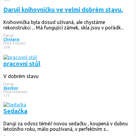
Daruji knihovničku ve velmi dobrém stavu.
Knihovnička byla dosud užívaná, ale chystáme
rekonstrukci ... Má fungující zámek, skla jsou v pořádk...
Daruji
Chyňava
Před 4 měsíci
204
pracovní stůl
V dobrém stavu
Daruji
Skorkov
Před měsícem
177
Sedačka
Daruji za odvoz téměř novou sedačku , koupená v dubnu
letošního roku, málo používaná, v perfektním s...