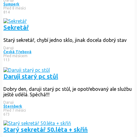
Daruji
Šumperk
Před 8 měsíci
814
Sekretář
Starý sekretář, chybí jedno sklo, jinak docela dobrý stav
Daruji
Česká Třebová
Před měsícem
113
Daruji starý pc stůl
Dobry den, daruji starý pc stůl, je opotřebovaný ale službu
ještě udělá. Spěchá!!!
Daruji
Šternberk
Před 7 měsíci
673
Starý sekretář 50.léta + skříň