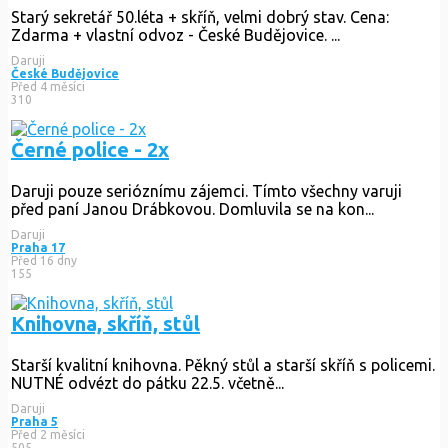
Starý sekretář 50.léta + skříň, velmi dobrý stav. Cena:
Zdarma + vlastní odvoz - České Budějovice. ...
Daruji
České Budějovice
Před 4 měsíci
310
Černé police - 2x
Daruji pouze serióznímu zájemci. Tímto všechny varuji
před paní Janou Drábkovou. Domluvila se na kon...
Daruji
Praha 17
Před 16 dny
155
Knihovna, skříň, stůl
Starší kvalitní knihovna. Pěkný stůl a starší skříň s policemi.
NUTNÉ odvézt do pátku 22.5. včetně...
Daruji
Praha 5
Před 2 měsíci
505