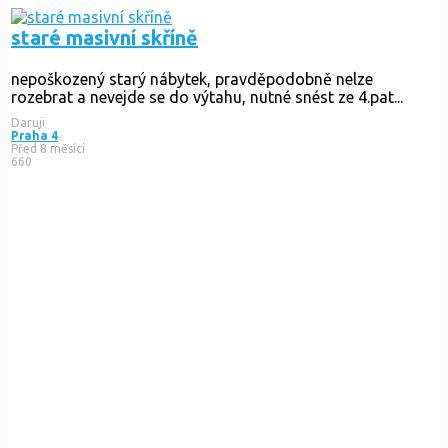
staré masivní skříně
nepoškozený starý nábytek, pravděpodobně nelze
rozebrat a nevejde se do výtahu, nutné snést ze 4.pat...
Daruji
Praha 4
Před 8 měsíci
660