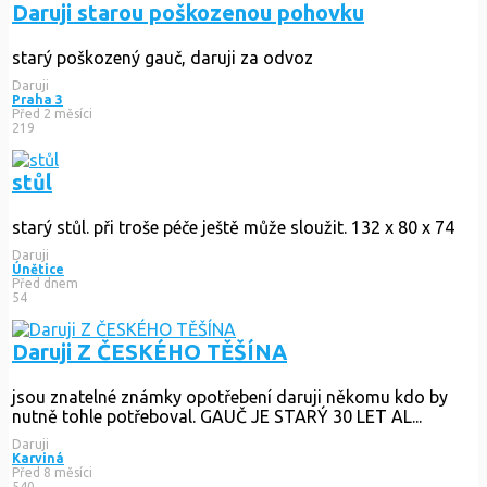
Daruji starou poškozenou pohovku
starý poškozený gauč, daruji za odvoz
Daruji
Praha 3
Před 2 měsíci
219
stůl
starý stůl. při troše péče ještě může sloužit. 132 x 80 x 74
Daruji
Únětice
Před dnem
54
Daruji Z ČESKÉHO TĚŠÍNA
jsou znatelné známky opotřebení daruji někomu kdo by
nutně tohle potřeboval. GAUČ JE STARÝ 30 LET AL...
Daruji
Karviná
Před 8 měsíci
540