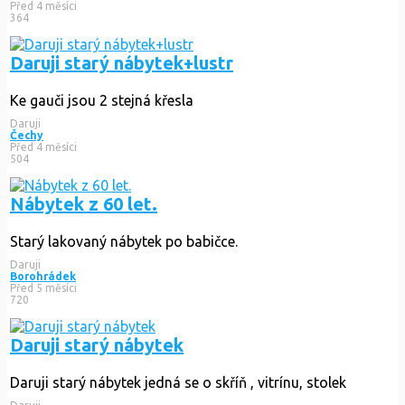
Před 4 měsíci
364
Daruji starý nábytek+lustr
Ke gauči jsou 2 stejná křesla
Daruji
Čechy
Před 4 měsíci
504
Nábytek z 60 let.
Starý lakovaný nábytek po babičce.
Daruji
Borohrádek
Před 5 měsíci
720
Daruji starý nábytek
Daruji starý nábytek jedná se o skříň , vitrínu, stolek