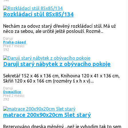
Rozkládací stůl 85x85/134
Nechám za odovz starý dřevěný rozkládací stůl. Má už
něco za sebou, ale určitě ještě poslouží. Rozmě...
Daruji
Praha-západ
Před 7 měsíci
592
Daruji starý nábytek z obývacího pokoje
Sekretář 152 x 46 x 136 cm, Knihovna 120 x 41 x 136 cm,
Skříň 120 x 60 x 166 cm (rozměry š x h x v)....
Daruji
Domažlice
Před 2 měsíci
292
matrace 200x90x20cm 5let starý
Rezervováno
dneska měněný ...než je vyhodim tak to sem