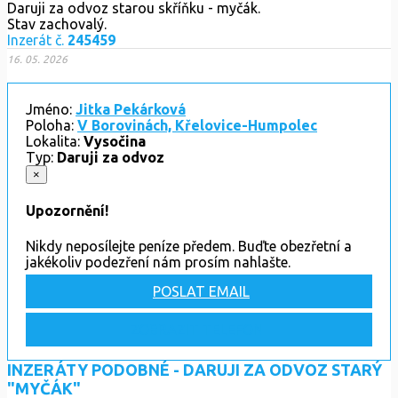
Daruji za odvoz starou skříňku - myčák.
Stav zachovalý.
Inzerát č.
245459
16. 05. 2026
Jméno:
Jitka Pekárková
Poloha:
V Borovinách, Křelovice-Humpolec
Lokalita:
Vysočina
Typ:
Daruji za odvoz
×
Upozornění!
Nikdy neposílejte peníze předem. Buďte obezřetní a
jakékoliv podezření nám prosím nahlašte.
POSLAT EMAIL
ZOBRAZIT TELEFON
INZERÁTY PODOBNÉ - DARUJI ZA ODVOZ STARÝ
"MYČÁK"