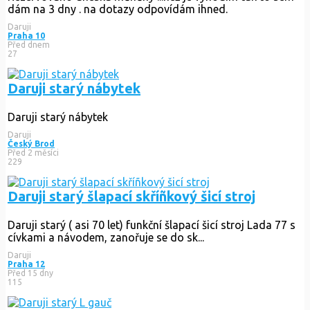
dám na 3 dny . na dotazy odpovídám ihned.
Daruji
Praha 10
Před dnem
27
Daruji starý nábytek
Daruji starý nábytek
Daruji
Český Brod
Před 2 měsíci
229
Daruji starý šlapací skříñkový šicí stroj
Daruji starý ( asi 70 let) funkční šlapací šicí stroj Lada 77 s
cívkami a návodem, zanořuje se do sk...
Daruji
Praha 12
Před 15 dny
115