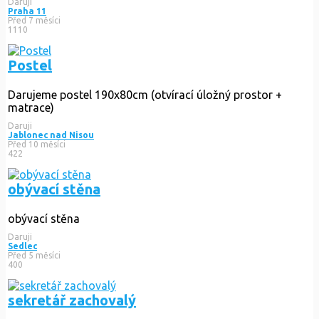
Daruji
Praha 11
Před 7 měsíci
1110
Postel
Darujeme postel 190x80cm (otvírací úložný prostor +
matrace)
Daruji
Jablonec nad Nisou
Před 10 měsíci
422
obývací stěna
obývací stěna
Daruji
Sedlec
Před 5 měsíci
400
sekretář zachovalý