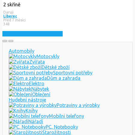
2 skříně
Daruji
Liberec
Před 7 měsíci
348
Zobrazit nejnovější inzeráty
Automobily
Motocykly
Zvířata
Dětské zboží
Sportovní potřeby
Dům a zahrada
Elektro
Nábytek
Oblečení
Hudební nástroje
Potraviny a výrobky
Knihy