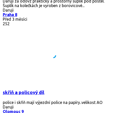
Daruji za odovz praktický a prostorný šuplík pod postel.
Šuplík na kolečkách je vyroben z borovicové...
Daruji
Praha 8
Před 3 měsíci
252
skříň a policový díl
police i skříň mají výjezdní police na papíry..velikost AO
Daruji
Olomouc 9