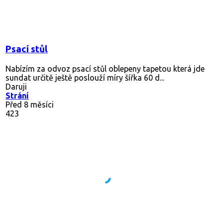
Psací stůl
Nabízím za odvoz psací stůl oblepeny tapetou která jde
sundat určitě ještě poslouží míry šířka 60 d...
Daruji
Strání
Před 8 měsíci
423