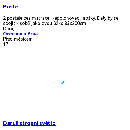
Postel
2 postele bez matrace. Nepolohovací, nožky. Daly by se i
spojit k sobě jako dvoulůžko.85x200cm
Daruji
Ořechov u Brna
Před měsícem
171
Daruji stropní světlo