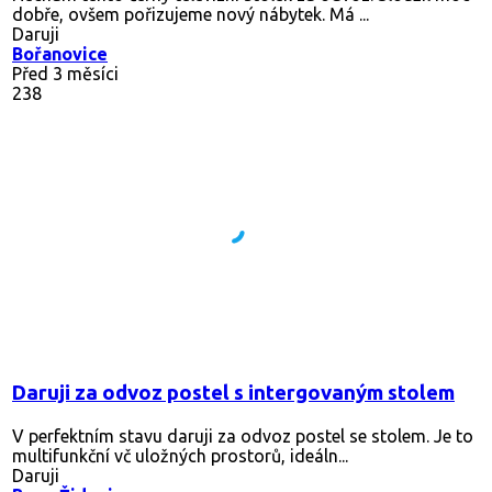
dobře, ovšem pořizujeme nový nábytek. Má ...
Daruji
Bořanovice
Před 3 měsíci
238
Daruji za odvoz postel s intergovaným stolem
V perfektním stavu daruji za odvoz postel se stolem. Je to
multifunkční vč uložných prostorů, ideáln...
Daruji