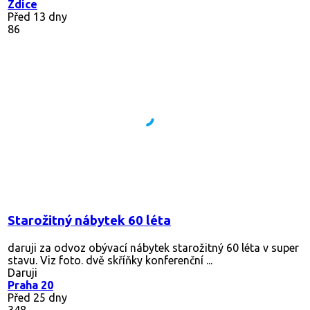
Zdice
Před 13 dny
86
Starožitný nábytek 60 léta
daruji za odvoz obývací nábytek starožitný 60 léta v super
stavu. Viz foto. dvě skříňky konferenční ...
Daruji
Praha 20
Před 25 dny
348