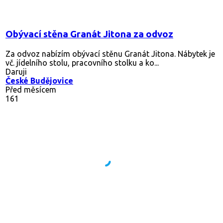
Obývací stěna Granát Jitona za odvoz
Za odvoz nabízím obývací stěnu Granát Jitona. Nábytek je
vč. jídelního stolu, pracovního stolku a ko...
Daruji
České Budějovice
Před měsícem
161