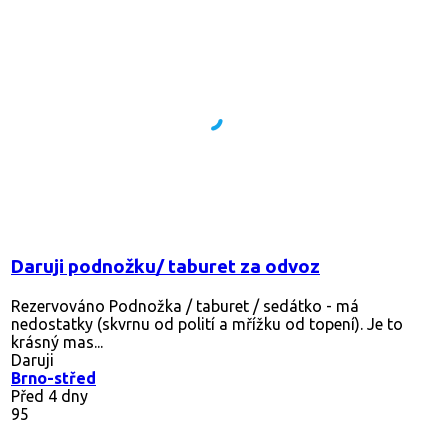
Daruji podnožku/ taburet za odvoz
Rezervováno
Podnožka / taburet / sedátko - má
nedostatky (skvrnu od polití a mřížku od topení). Je to
krásný mas...
Daruji
Brno-střed
Před 4 dny
95