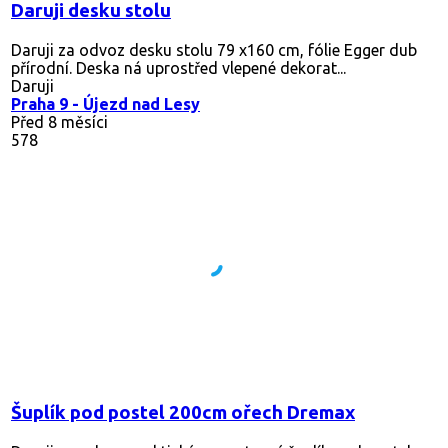
Daruji desku stolu
Daruji za odvoz desku stolu 79 x160 cm, fólie Egger dub
přírodní. Deska ná uprostřed vlepené dekorat...
Daruji
Praha 9 - Újezd nad Lesy
Před 8 měsíci
578
Šuplík pod postel 200cm ořech Dremax