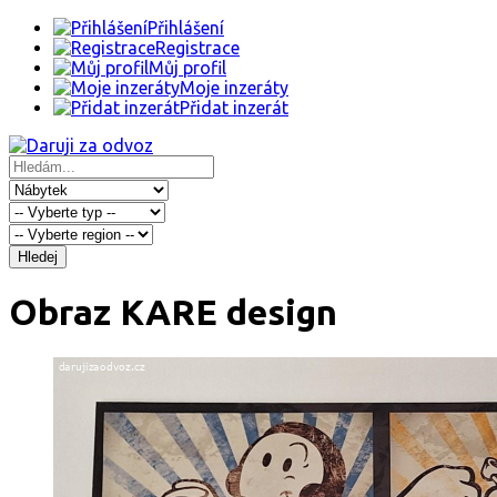
Přihlášení
Registrace
Můj profil
Moje inzeráty
Přidat inzerát
Hledej
Obraz KARE design