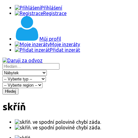
Přihlášení
Registrace
Můj profil
Moje inzeráty
Přidat inzerát
Hledej
skříň