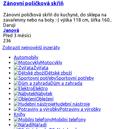
Zánovní poličková skříň
Zánovní poličková skříň do kuchyně, do sklepa na
zavařeniny nebo na boty :-) výška 118 cm, šířka 160...
Daruji
Janová
Před 3 měsíci
236
Zobrazit nejnovější inzeráty
Automobily
Motocykly
Zvířata
Dětské zboží
Sportovní potřeby
Dům a zahrada
Elektro
Nábytek
Oblečení
Hudební nástroje
Potraviny a výrobky
Knihy
Mobilni telefony
Nářadí