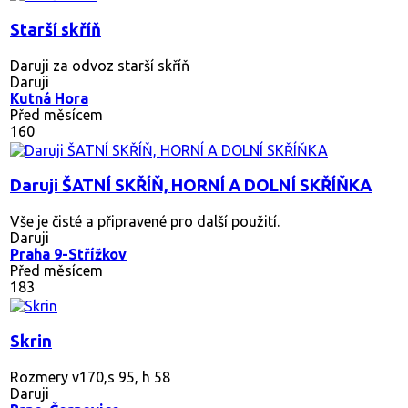
Starší skříň
Daruji za odvoz starší skříň
Daruji
Kutná Hora
Před měsícem
160
Daruji ŠATNÍ SKŘÍŇ, HORNÍ A DOLNÍ SKŘÍŇKA
Vše je čisté a připravené pro další použití.
Daruji
Praha 9-Střížkov
Před měsícem
183
Skrin
Rozmery v170,s 95, h 58
Daruji