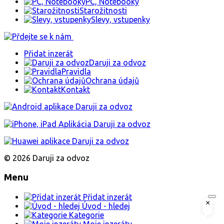
PC, Notebooky
Starožitnosti
Slevy, vstupenky
Přidat inzerát
Daruji za odvoz
Pravidla
Ochrana údajů
Kontakt
© 2026 Daruji za odvoz
Menu
Přidat inzerát
×
Úvod - hledej
Kategorie
Moje inzeráty