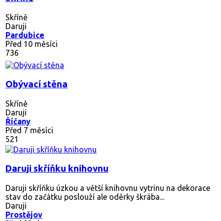
Skříně
Daruji
Pardubice
Před 10 měsíci
736
Obývací stěna
Skříně
Daruji
Říčany
Před 7 měsíci
521
Daruji skříňku knihovnu
Daruji skříňku úzkou a větší knihovnu vytrinu na dekorace
stav do začátku poslouží ale oděrky škrába...
Daruji
Prostějov