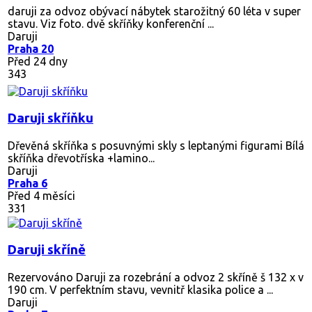
daruji za odvoz obývací nábytek starožitný 60 léta v super
stavu. Viz foto. dvě skříňky konferenční ...
Daruji
Praha 20
Před 24 dny
343
Daruji skříňku
Dřevěná skříňka s posuvnými skly s leptanými figurami Bílá
skříňka dřevotříska +lamino...
Daruji
Praha 6
Před 4 měsíci
331
Daruji skříně
Rezervováno
Daruji za rozebrání a odvoz 2 skříně š 132 x v
190 cm. V perfektním stavu, vevnitř klasika police a ...
Daruji