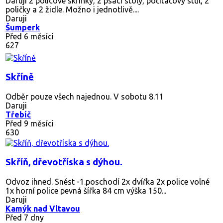
Daruji 2 policové skříňky, 2 psací stoly, počítačový stůl, 2
poličky a 2 židle. Možno i jednotlivě....
Daruji
Šumperk
Před 6 měsíci
627
Skříně
Odběr pouze všech najednou. V sobotu 8.11
Daruji
Třebíč
Před 9 měsíci
630
Skříň, dřevotříska s dýhou.
Odvoz ihned. Snést -1.poschodí 2x dvířka 2x police volné
1x horní police pevná šířka 84 cm výška 150...
Daruji
Kamýk nad Vltavou
Před 7 dny