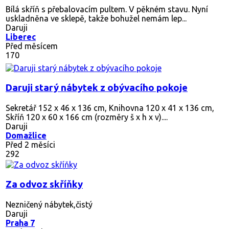
Bílá skříň s přebalovacím pultem. V pěkném stavu. Nyní
uskladněna ve sklepě, takže bohužel nemám lep...
Daruji
Liberec
Před měsícem
170
Daruji starý nábytek z obývacího pokoje
Sekretář 152 x 46 x 136 cm, Knihovna 120 x 41 x 136 cm,
Skříň 120 x 60 x 166 cm (rozměry š x h x v)....
Daruji
Domažlice
Před 2 měsíci
292
Za odvoz skříňky
Nezničený nábytek,čistý
Daruji
Praha 7