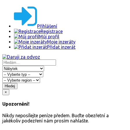
Přihlášení
Registrace
Můj profil
Moje inzeráty
Přidat inzerát
Hledej
×
Upozornění!
Nikdy neposílejte peníze předem. Buďte obezřetní a
jakékoliv podezření nám prosím nahlašte.