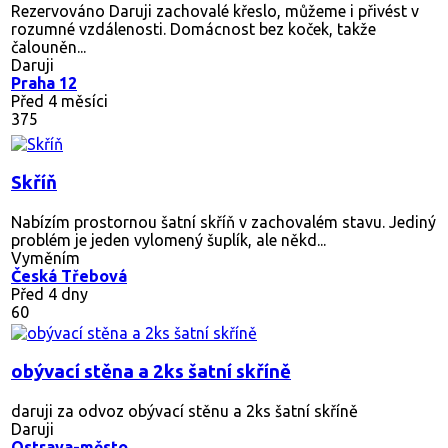
Rezervováno
Daruji zachovalé křeslo, můžeme i přivést v
rozumné vzdálenosti. Domácnost bez koček, takže
čalouněn...
Daruji
Praha 12
Před 4 měsíci
375
Skříň
Nabízím prostornou šatní skříň v zachovalém stavu. Jediný
problém je jeden vylomený šuplík, ale někd...
Vyměním
Česká Třebová
Před 4 dny
60
obývací stěna a 2ks šatní skříně
daruji za odvoz obývací stěnu a 2ks šatní skříně
Daruji
Ostrava-město