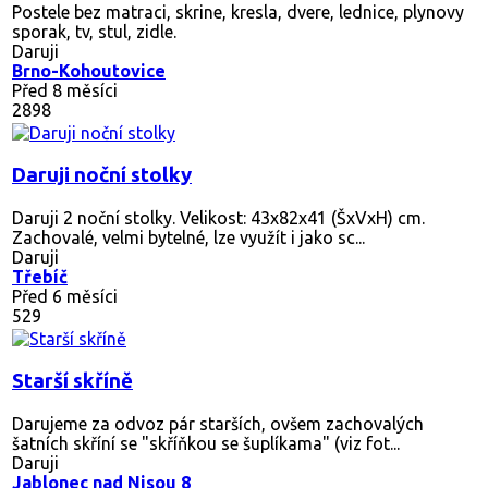
Postele bez matraci, skrine, kresla, dvere, lednice, plynovy
sporak, tv, stul, zidle.
Daruji
Brno-Kohoutovice
Před 8 měsíci
2898
Daruji noční stolky
Daruji 2 noční stolky. Velikost: 43x82x41 (ŠxVxH) cm.
Zachovalé, velmi bytelné, lze využít i jako sc...
Daruji
Třebíč
Před 6 měsíci
529
Starší skříně
Darujeme za odvoz pár starších, ovšem zachovalých
šatních skříní se "skříňkou se šuplíkama" (viz fot...
Daruji
Jablonec nad Nisou 8