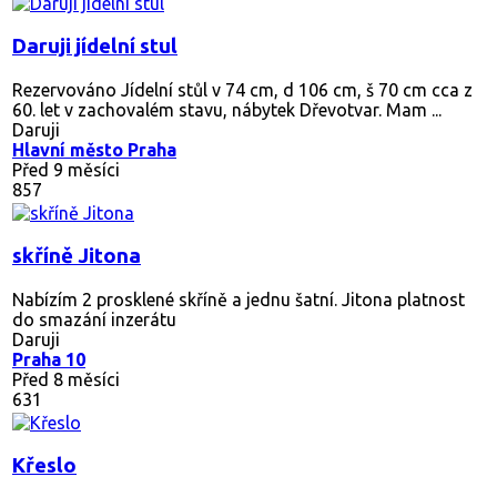
Daruji jídelní stul
Rezervováno
Jídelní stůl v 74 cm, d 106 cm, š 70 cm cca z
60. let v zachovalém stavu, nábytek Dřevotvar. Mam ...
Daruji
Hlavní město Praha
Před 9 měsíci
857
skříně Jitona
Nabízím 2 prosklené skříně a jednu šatní. Jitona platnost
do smazání inzerátu
Daruji
Praha 10
Před 8 měsíci
631
Křeslo