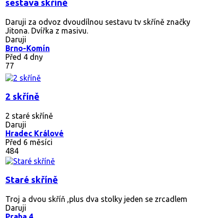
sestava skříně
Daruji za odvoz dvoudílnou sestavu tv skříně značky
Jitona. Dvířka z masivu.
Daruji
Brno-Komín
Před 4 dny
77
2 skříně
2 staré skříně
Daruji
Hradec Králové
Před 6 měsíci
484
Staré skříně
Troj a dvou skříň ,plus dva stolky jeden se zrcadlem
Daruji
Praha 4