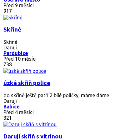
Před 9 měsíci
917
Skříně
Skříně
Daruji
Pardubice
Před 10 měsíci
738
úzká skříň police
do skříně ještě patří 2 bílé poličky, máme dáme
Daruji
Babice
Před 4 měsíci
321
Daruji skříň s vitrínou