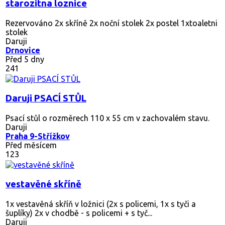
starozitna loznice
Rezervováno
2x skříně 2x noční stolek 2x postel 1xtoaletni
stolek
Daruji
Drnovice
Před 5 dny
241
Daruji PSACÍ STŮL
Psací stůl o rozměrech 110 x 55 cm v zachovalém stavu.
Daruji
Praha 9-Střížkov
Před měsícem
123
vestavěné skříně
1x vestavěná skříň v ložnici (2x s policemi, 1x s tyči a
šuplíky) 2x v chodbě - s policemi + s tyč...
Daruji