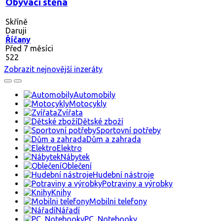
Obývací stěna
Skříně
Daruji
Říčany
Před 7 měsíci
522
Zobrazit nejnovější inzeráty
Automobily
Motocykly
Zvířata
Dětské zboží
Sportovní potřeby
Dům a zahrada
Elektro
Nábytek
Oblečení
Hudební nástroje
Potraviny a výrobky
Knihy
Mobilni telefony
Nářadí
PC, Notebooky