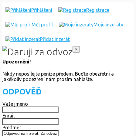
Přihlášení
Registrace
Můj profil
Moje inzeráty
Přidat inzerát
×
Upozornění!
Nikdy neposílejte peníze předem. Buďte obezřetní a
jakékoliv podezření nám prosím nahlašte.
ODPOVĚĎ
Vaše jméno
Email
Předmět