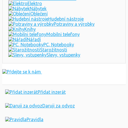
Elektro
Nábytek
Oblečení
Hudební nástroje
Potraviny a výrobky
Knihy
Mobilni telefony
Nářadí
PC, Notebooky
Starožitnosti
Slevy, vstupenky
Přidat inzerát
Daruji za odvoz
Pravidla