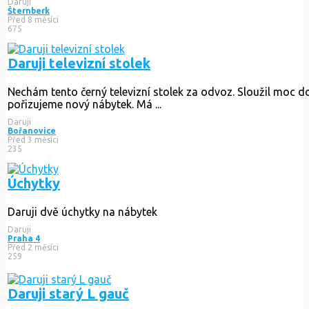
Daruji televizní stolek
Nechám tento černý televizní stolek za odvoz. Sloužil moc d
Daruji
Bořanovice
Před 3 měsíci
235
Úchytky
Daruji dvě úchytky na nábytek
Daruji
Praha 4
Před 2 měsíci
259
Daruji starý L gauč
Daruji gauč do L, levý. Je hodně zničený od koček, ale třeba
Daruji
Milovice
Před 5 měsíci
382