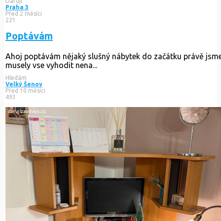
Poptávám
Ahoj poptávám nějaký slušný nábytek do začátku právě jsme 
Hledám
Velký Šenov
Před 10 měsíci
493