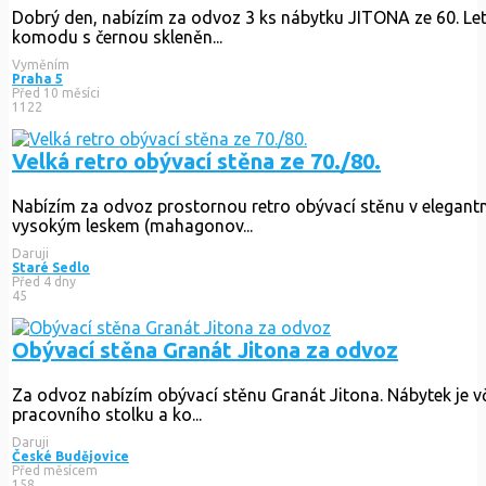
Daruji psací stůl za odvoz
Nechám tento stůl za odvoz. Sloužil moc dobře, ovšem pořizuj
Daruji
Bořanovice
Před 3 měsíci
235
Nábytek Jitona 60. léta
Dobrý den, nabízím za odvoz 3 ks nábytku JITONA ze 60. Let 
Vyměním
Praha 5
Před 10 měsíci
1122
Velká retro obývací stěna ze 70./80.
Nabízím za odvoz prostornou retro obývací stěnu v elegant
Daruji
Staré Sedlo
Před 4 dny