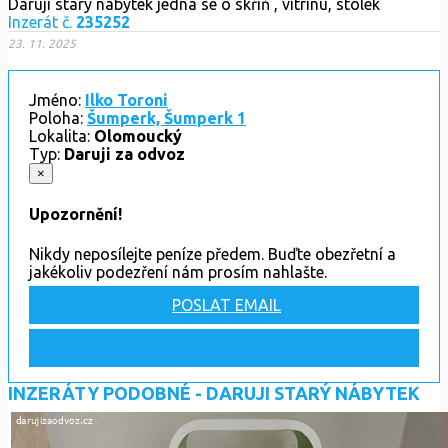
Daruji starý nábytek jedná se o skříň , vitrínu, stolek
Inzerát č.
235252
23. 11. 2025
Jméno:
Ilko Toroni
Poloha:
Šumperk, Šumperk 1
Lokalita:
Olomoucký
Typ:
Daruji za odvoz
×
Upozornění!
Nikdy neposílejte peníze předem. Buďte obezřetní a
jakékoliv podezření nám prosím nahlašte.
POSLAT EMAIL
ZOBRAZIT TELEFON
INZERÁTY PODOBNÉ - DARUJI STARÝ NÁBYTEK