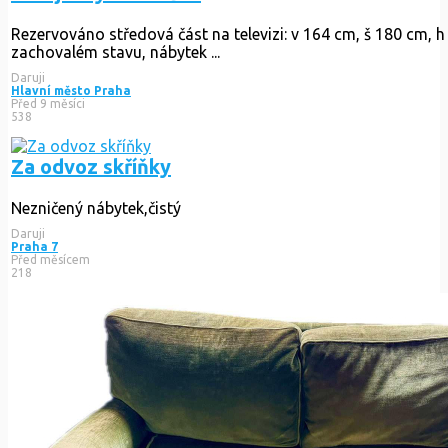
Rezervováno
středová část na televizi: v 164 cm, š 180 cm, h
Daruji
Hlavní město Praha
Před 9 měsíci
538
Za odvoz skříňky
Nezničený nábytek,čistý
Daruji
Praha 7
Před měsícem
218