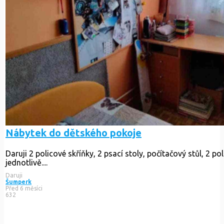
Nábytek do dětského pokoje
Daruji 2 policové skříňky, 2 psací stoly, počítačový stůl, 2 poli
Daruji
Šumperk
Před 6 měsíci
632