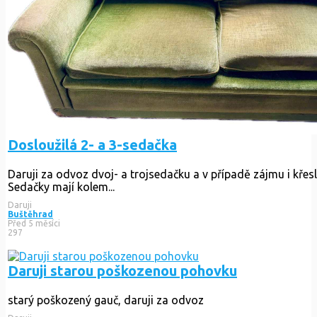
Dosloužilá 2- a 3-sedačka
Daruji za odvoz dvoj- a trojsedačku a v případě zájmu i křeslo
Daruji
Buštěhrad
Před 5 měsíci
297
Daruji starou poškozenou pohovku
starý poškozený gauč, daruji za odvoz
Daruji
Praha 3
Před 2 měsíci
221