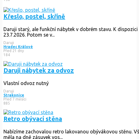
45
Obývací stěna Granát Jitona za odvoz
Za odvoz nabízím obývací stěnu Granát Jitona. Nábytek je vč. 
Daruji
České Budějovice
Před měsícem
158
Křeslo, postel, skříně
Daruji starý, ale funkční nábytek v dobrém stavu. K dispozici
Daruji
Hradec Králové
Před 21 dny
184
Daruji nábytek za odvoz
Vlastní odvoz nutný
Daruji
Strakonice