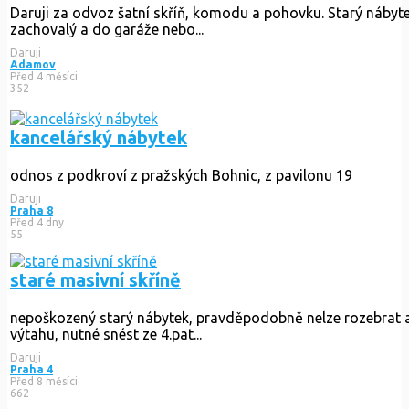
Daruji za odvoz nábytek do obýváku, starší, ale v dobrém stav
Daruji
Brno-Bohunice
Před 2 dny
132
starožitná komoda a truhla
daruji za odvoz starožitnou komodu a truhlu. U komody bohuž
Daruji
Jeřmanice
Před 15 dny
228
Daruji komodu, šatní skříň a pohovku
Daruji za odvoz šatní skříň, komodu a pohovku. Starý nábytek
Daruji
Adamov
Před 4 měsíci
352
kancelářský nábytek