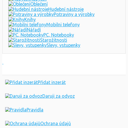
Zvířata
Dětské zboží
Sportovní potřeby
Dům a zahrada
Elektro
Nábytek
Oblečení
Hudební nástroje
Potraviny a výrobky
Knihy
Mobilni telefony
Nářadí
PC, Notebooky
Starožitnosti
Slevy, vstupenky
Přidat inzerát
Daruji za odvoz