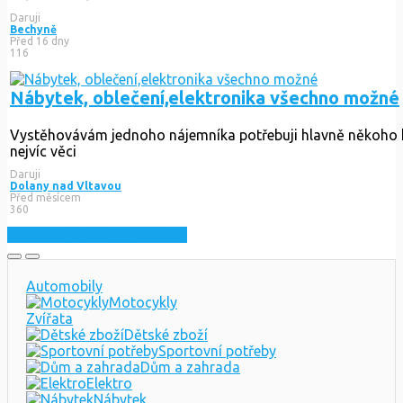
Před 7 měsíci
885
Retro obývací stěna
Nabízíme zachovalou retro lakovanou obývákovou stěnu. Vše
Daruji
Bechyně
Před 16 dny
116
Nábytek, oblečení,elektronika všechno možné
Vystěhovávám jednoho nájemníka potřebuji hlavně někoho kd
Daruji
Dolany nad Vltavou
Před měsícem
360
Zobrazit nejnovější inzeráty
Automobily
Motocykly