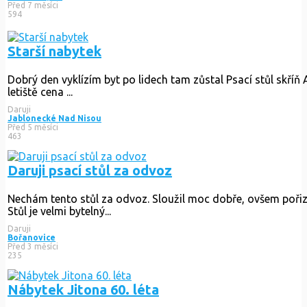
Nábytek
Skříně, kredenc Vyzvednutí Rataje u Kroměříže 768 12
Daruji
Kroměříž
Před 8 měsíci
529
Rozkládací stůl 85x85/134
Nechám za odovz starý dřevěný rozkládací stůl. Má už něco za
Daruji
Praha-západ
Před 7 měsíci
594
Starší nabytek
Dobrý den vyklízím byt po lidech tam zůstal Psací stůl skříň A s
Daruji
Jablonecké Nad Nisou
Před 5 měsíci
463