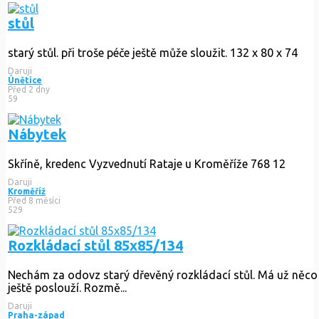
odnos z podkroví z pražských Bohnic, z pavilonu 19
Daruji
Praha 8
Před 4 dny
55
staré masivní skříně
nepoškozený starý nábytek, pravděpodobně nelze rozebrat a n
Daruji
Praha 4
Před 8 měsíci
662
stůl
starý stůl. při troše péče ještě může sloužit. 132 x 80 x 74
Daruji
Únětice
Před 2 dny
59