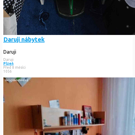
Daruji nábytek
Daruji
Daruji
Plzeň
Před 8 měsíci
1056