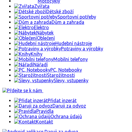
Motocykly
Zvířata
Dětské zboží
Sportovní potřeby
Dům a zahrada
Elektro
Nábytek
Oblečení
Hudební nástroje
Potraviny a výrobky
Knihy
Mobilni telefony
Nářadí
PC, Notebooky
Starožitnosti
Slevy, vstupenky
Přidat inzerát
Daruji za odvoz
Pravidla
Ochrana údajů
Kontakt