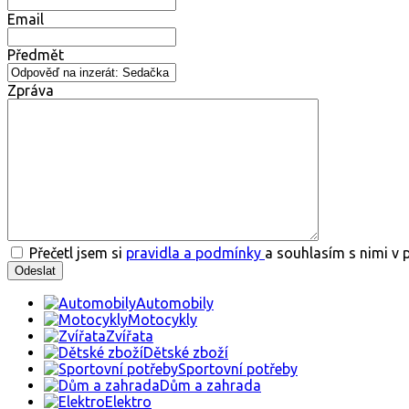
Email
Předmět
Zpráva
Přečetl jsem si
pravidla a podmínky
a souhlasím s nimi v 
Automobily
Motocykly
Zvířata
Dětské zboží
Sportovní potřeby
Dům a zahrada
Elektro