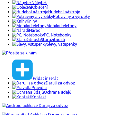
Nábytek
Oblečení
Hudební nástroje
Potraviny a výrobky
Knihy
Mobilni telefony
Nářadí
PC, Notebooky
Starožitnosti
Slevy, vstupenky
Přidat inzerát
Daruji za odvoz
Pravidla
Ochrana údajů
Kontakt