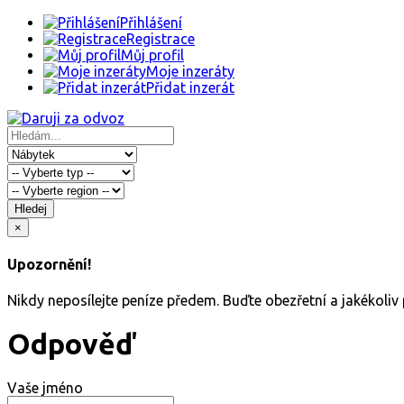
Přihlášení
Registrace
Můj profil
Moje inzeráty
Přidat inzerát
Hledej
×
Upozornění!
Nikdy neposílejte peníze předem. Buďte obezřetní a jakékoli
Odpověď
Vaše jméno