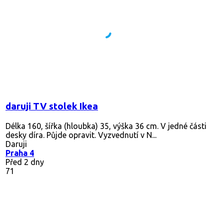
daruji TV stolek Ikea
Délka 160, šířka (hloubka) 35, výška 36 cm. V jedné části
desky díra. Půjde opravit. Vyzvednutí v N...
Daruji
Praha 4
Před 2 dny
71