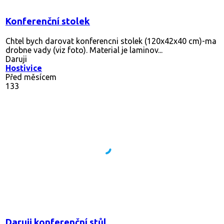
Konferenční stolek
Chtel bych darovat konferencni stolek (120x42x40 cm)-ma
drobne vady (viz foto). Material je laminov...
Daruji
Hostivice
Před měsícem
133
Daruji konferenční stůl