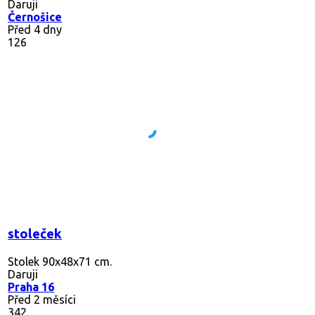
Daruji
Černošice
Před 4 dny
126
stoleček
Stolek 90x48x71 cm.
Daruji
Praha 16
Před 2 měsíci
342