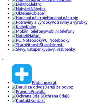
Elektro
Nábytek
Oblečení
Hudební nástroje
Potraviny a výrobky
Knihy
Mobilni telefony
Nářadí
PC, Notebooky
Starožitnosti
Slevy, vstupenky
Přidat inzerát
Daruji za odvoz
Pravidla
Ochrana údajů
Kontakt