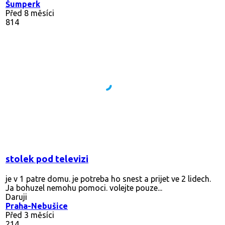
Šumperk
Před 8 měsíci
814
stolek pod televizi
je v 1 patre domu. je potreba ho snest a prijet ve 2 lidech.
Ja bohuzel nemohu pomoci. volejte pouze...
Daruji
Praha-Nebušice
Před 3 měsíci
214