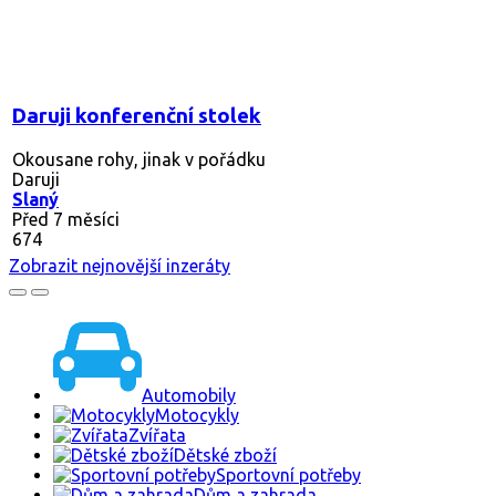
Daruji konferenční stolek
Okousane rohy, jinak v pořádku
Daruji
Slaný
Před 7 měsíci
674
Zobrazit nejnovější inzeráty
Automobily
Motocykly
Zvířata
Dětské zboží
Sportovní potřeby
Dům a zahrada