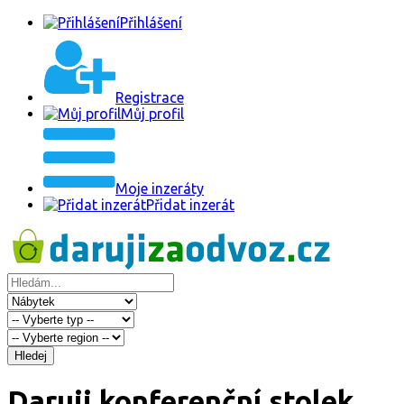
Přihlášení
Registrace
Můj profil
Moje inzeráty
Přidat inzerát
Hledej
Daruji konferenční stolek