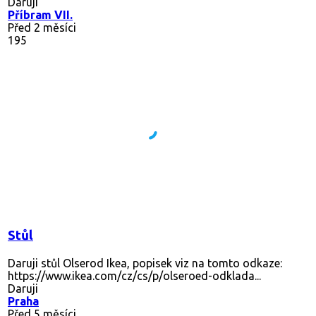
Daruji
Příbram VII.
Před 2 měsíci
195
Stůl
Daruji stůl Olserod Ikea, popisek viz na tomto odkaze:
https://www.ikea.com/cz/cs/p/olseroed-odklada...
Daruji
Praha
Před 5 měsíci