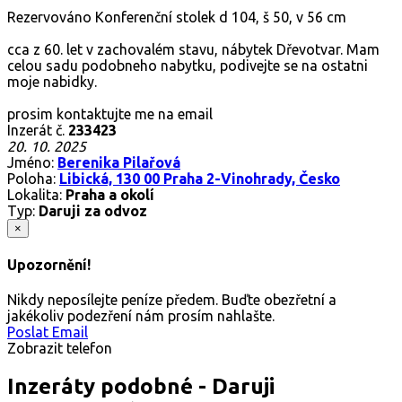
Rezervováno
Konferenční stolek d 104, š 50, v 56 cm
cca z 60. let v zachovalém stavu, nábytek Dřevotvar. Mam
celou sadu podobneho nabytku, podivejte se na ostatni
moje nabidky.
prosim kontaktujte me na email
Inzerát č.
233423
20. 10. 2025
Jméno:
Berenika Pilařová
Poloha:
Libická, 130 00 Praha 2-Vinohrady, Česko
Lokalita:
Praha a okolí
Typ:
Daruji za odvoz
×
Upozornění!
Nikdy neposílejte peníze předem. Buďte obezřetní a
jakékoliv podezření nám prosím nahlašte.
Poslat Email
Zobrazit telefon
Inzeráty podobné - Daruji