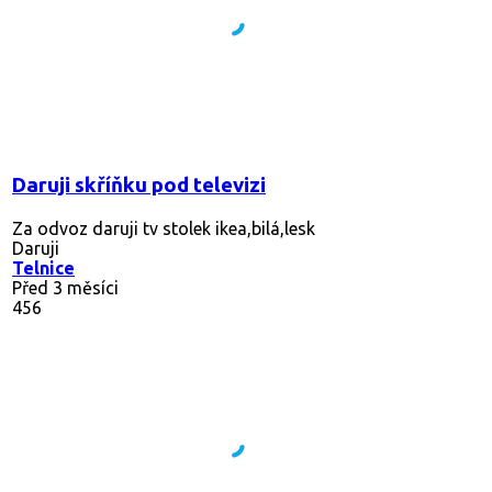
Daruji skříňku pod televizi
Za odvoz daruji tv stolek ikea,bilá,lesk
Daruji
Telnice
Před 3 měsíci
456