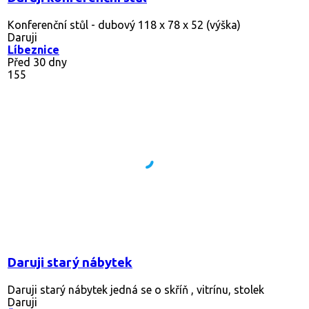
Konferenční stůl - dubový 118 x 78 x 52 (výška)
Daruji
Líbeznice
Před 30 dny
155
Daruji starý nábytek
Daruji starý nábytek jedná se o skříň , vitrínu, stolek
Daruji