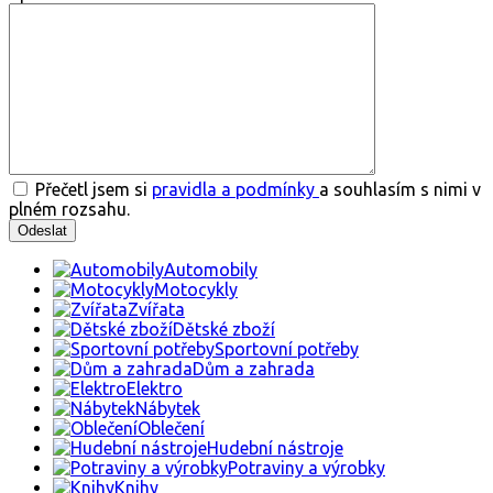
Přečetl jsem si
pravidla a podmínky
a souhlasím s nimi v
plném rozsahu.
Automobily
Motocykly
Zvířata
Dětské zboží
Sportovní potřeby
Dům a zahrada
Elektro
Nábytek
Oblečení
Hudební nástroje
Potraviny a výrobky
Knihy