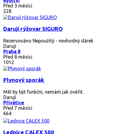
Rybitví
Před 3 měsíci
228
Daruji rýžovar SIGURO
Rezervováno
Nepoužitý - nevhodný dárek
Daruji
Praha 8
Před 8 měsíci
1012
Plynový sporák
Měl by být funkční, nemám jak ověřit.
Daruji
Přívětice
Před 7 měsíci
664
Lednice CALEX 500