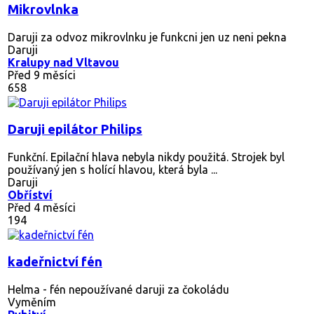
Mikrovlnka
Daruji za odvoz mikrovlnku je funkcni jen uz neni pekna
Daruji
Kralupy nad Vltavou
Před 9 měsíci
658
Daruji epilátor Philips
Funkční. Epilační hlava nebyla nikdy použitá. Strojek byl
používaný jen s holící hlavou, která byla ...
Daruji
Obříství
Před 4 měsíci
194
kadeřnictví fén
Helma - fén nepoužívané daruji za čokoládu
Vyměním