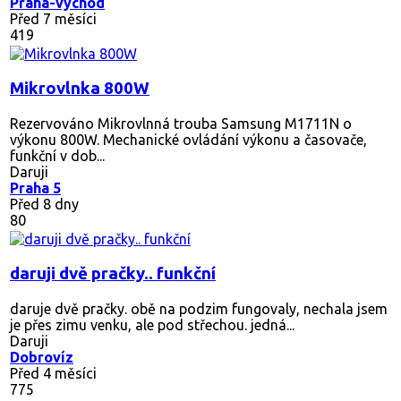
Praha-východ
Před 7 měsíci
419
Mikrovlnka 800W
Rezervováno
Mikrovlnná trouba Samsung M1711N o
výkonu 800W. Mechanické ovládání výkonu a časovače,
funkční v dob...
Daruji
Praha 5
Před 8 dny
80
daruji dvě pračky.. funkční
daruje dvě pračky. obě na podzim fungovaly, nechala jsem
je přes zimu venku, ale pod střechou. jedná...
Daruji
Dobrovíz
Před 4 měsíci
775