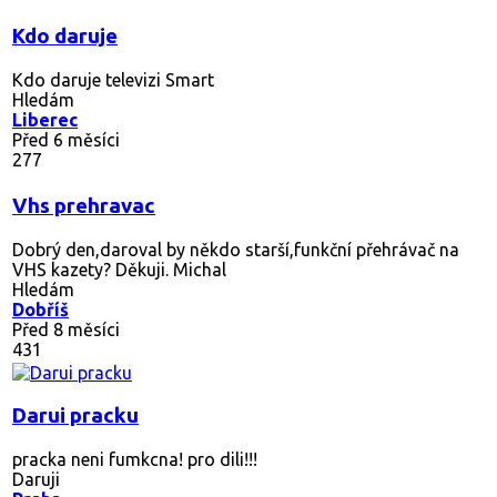
Kdo daruje
Kdo daruje televizi Smart
Hledám
Liberec
Před 6 měsíci
277
Vhs prehravac
Dobrý den,daroval by někdo starší,funkční přehrávač na
VHS kazety? Děkuji. Michal
Hledám
Dobříš
Před 8 měsíci
431
Darui pracku
pracka neni fumkcna! pro dili!!!
Daruji