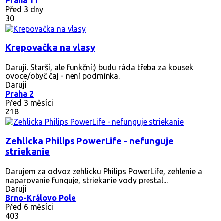
Praha 11
Před 3 dny
30
Krepovačka na vlasy
Daruji. Starší, ale funkční:) budu ráda třeba za kousek
ovoce/obyč čaj - není podmínka.
Daruji
Praha 2
Před 3 měsíci
218
Zehlicka Philips PowerLife - nefunguje
striekanie
Darujem za odvoz zehlicku Philips PowerLife, zehlenie a
naparovanie funguje, striekanie vody prestal...
Daruji
Brno-Královo Pole
Před 6 měsíci
403