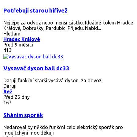
Potřebuji starou hifivež
Nejlépe za odvoz nebo menší částku. Ideálně kolem Hradce
Králové, Dobrušky, Pardubic. Přijedu. Nabíd...
Hledám
Hradec Králové
Před 9 měsíci
413
Vysavač dyson ball dc33
Daruji funkční starší vysává dyson, za odvoz,
Daruji
Řež
Před 26 dny
167
Sháním sporák
Nedaroval by někdo funkční celo elektrický sporák pro
mou tchýni moc děkuji