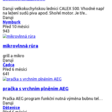
Daruji velkokuchyňskou lednici CALEX 500. Vhodné např
na ležení sudů piva apod. Shořel motor. Je tře...
Daruji
Nymburk
Před 10 měsíci
943
mikrovlnná rúra
grill a mikro
Daruji
Čadca
Před 6 měsíci
641
pračka s vrchním plněním AEG
Pračka AEG program funkční nutná výměna bubnu tel…
Daruji
Dětenice
Před 6 měsíci