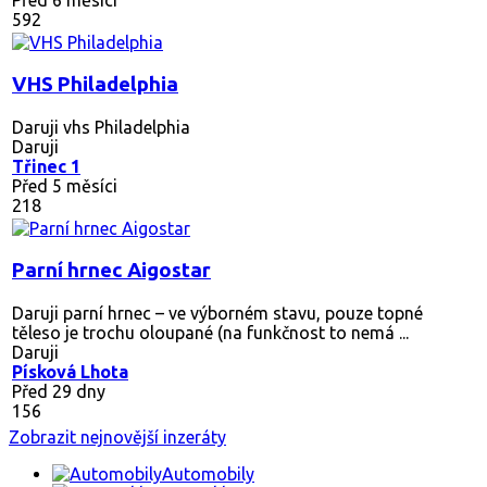
592
VHS Philadelphia
Daruji vhs Philadelphia
Daruji
Třinec 1
Před 5 měsíci
218
Parní hrnec Aigostar
Daruji parní hrnec – ve výborném stavu, pouze topné
těleso je trochu oloupané (na funkčnost to nemá ...
Daruji
Písková Lhota
Před 29 dny
156
Zobrazit nejnovější inzeráty
Automobily