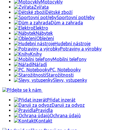
Motocykly
Zvířata
Dětské zboží
Sportovní potřeby
Dům a zahrada
Elektro
Nábytek
Oblečení
Hudební nástroje
Potraviny a výrobky
Knihy
Mobilni telefony
Nářadí
PC, Notebooky
Starožitnosti
Slevy, vstupenky
Přidat inzerát
Daruji za odvoz
Pravidla
Ochrana údajů
Kontakt