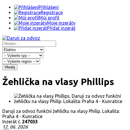
Přihlášení
Registrace
Můj profil
Moje inzeráty
Přidat inzerát
Hledej
Žehlička na vlasy Phillips
Daruji za odvoz funkční žehličku na vlasy Philip. Lokalita:
Praha 4 - Kunratice
Inzerát č.
247033
12. 06. 2026