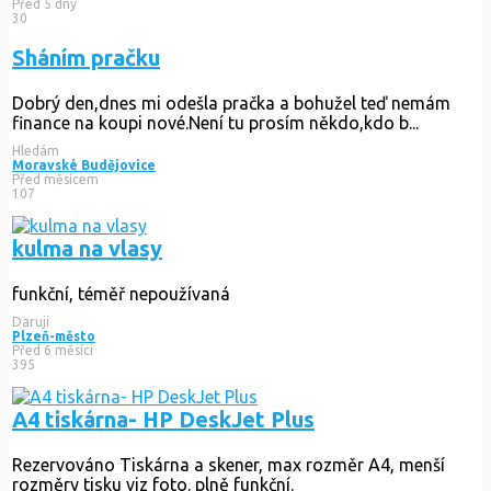
Před 5 dny
30
Sháním pračku
Dobrý den,dnes mi odešla pračka a bohužel teď nemám
finance na koupi nové.Není tu prosím někdo,kdo b...
Hledám
Moravské Budějovice
Před měsícem
107
kulma na vlasy
funkční, téměř nepoužívaná
Daruji
Plzeň-město
Před 6 měsíci
395
A4 tiskárna- HP DeskJet Plus
Rezervováno
Tiskárna a skener, max rozměr A4, menší
rozměry tisku viz foto. plně funkční.