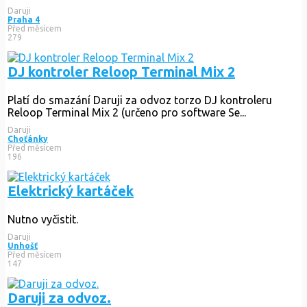
Daruji
Praha 4
Před měsícem
279
DJ kontroler Reloop Terminal Mix 2
Platí do smazání Daruji za odvoz torzo DJ kontroleru
Reloop Terminal Mix 2 (určeno pro software Se...
Daruji
Choťánky
Před měsícem
196
Elektrický kartáček
Nutno vyčistit.
Daruji
Unhošť
Před měsícem
147
Daruji za odvoz.