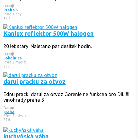
Daruji
Praha 5
Před 4 dny
129
Kanlux reflektor 500W halogen
20 let stary. Naletano par desitek hodin.
Daruji
Sokolnice
Před 2 měsíci
237
darui pracku za otvoz
Ednu pracki darui za otvoz Gorenie ne funkcna pro DILI!!!
vinohrady praha 3
Daruji
praha
Před 8 měsíci
874
kuchyňská váha