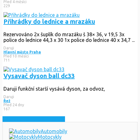
Před 4 měsíci
229
Přihrádky do lednice a mrazáku
Rezervováno
2x šuplík do mrazáku š 38× 36, v 19,5 3x
police do lednice 44,3 x 30 1x police do lednice 40 x 34,7 ...
Daruji
Hlavní město Praha
Před 10 měsíci
711
Vysavač dyson ball dc33
Daruji funkční starší vysává dyson, za odvoz,
Daruji
Řež
Před 24 dny
167
Zobrazit nejnovější inzeráty
Automobily
Motocykly