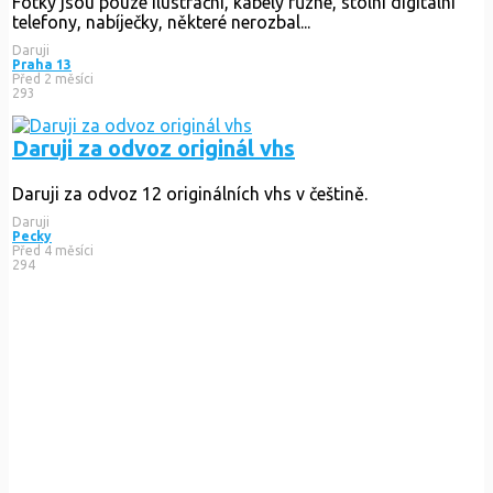
Fotky jsou pouze ilustrační, kabely různé, stolní digitální
telefony, nabíječky, některé nerozbal...
Daruji
Praha 13
Před 2 měsíci
293
Daruji za odvoz originál vhs
Daruji za odvoz 12 originálních vhs v češtině.
Daruji
Pecky
Před 4 měsíci
294