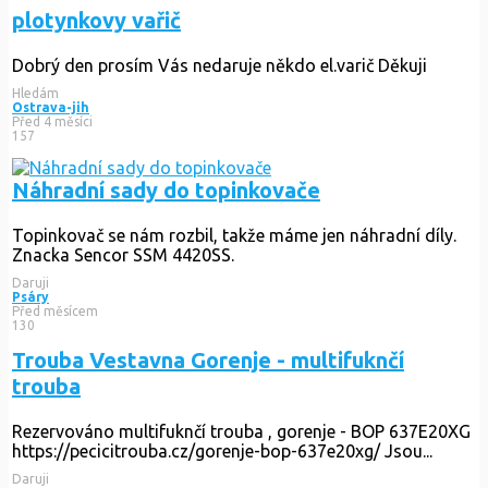
plotynkovy vařič
Dobrý den prosím Vás nedaruje někdo el.varič Děkuji
Hledám
Ostrava-jih
Před 4 měsíci
157
Náhradní sady do topinkovače
Topinkovač se nám rozbil, takže máme jen náhradní díly.
Znacka Sencor SSM 4420SS.
Daruji
Psáry
Před měsícem
130
Trouba Vestavna Gorenje - multifuknčí
trouba
Rezervováno
multifuknčí trouba , gorenje - BOP 637E20XG
https://pecicitrouba.cz/gorenje-bop-637e20xg/ Jsou...
Daruji