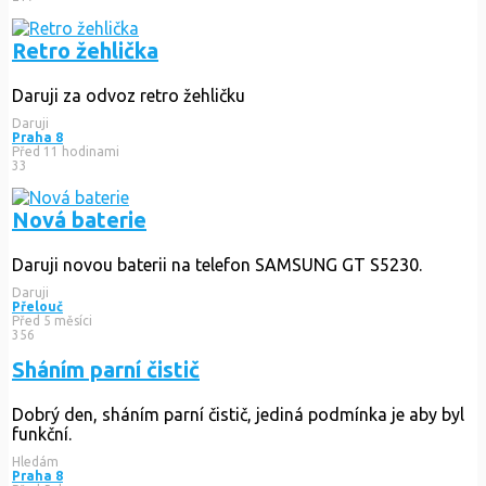
Retro žehlička
Daruji za odvoz retro žehličku
Daruji
Praha 8
Před 11 hodinami
33
Nová baterie
Daruji novou baterii na telefon SAMSUNG GT S5230.
Daruji
Přelouč
Před 5 měsíci
356
Sháním parní čistič
Dobrý den, sháním parní čistič, jediná podmínka je aby byl
funkční.
Hledám
Praha 8