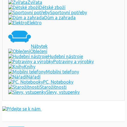
Zvířata
Dětské zboží
Sportovní potřeby
Dům a zahrada
Elektro
Nábytek
Oblečení
Hudební nástroje
Potraviny a výrobky
Knihy
Mobilni telefony
Nářadí
PC, Notebooky
Starožitnosti
Slevy, vstupenky