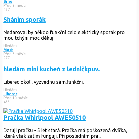
Brno
Před 9 měsíci
437
Sháním sporák
Nedaroval by někdo funkční celo elektrický sporák pro
mou tchýni moc děkuji
Hledám
Most
Před 6 měsíci
277
hledám mini kucheň z ledničkpuv.
Liberec okolí. vyzvednu sám.funkčni.
Hledám
Liberec
Před 10 měsíci
433
Pračka Whirlpool AWE50510
Daruji pračku - 5 let stará. Pračka má poškozená dvířka,
která však zatím fungují. Při posledním pra...