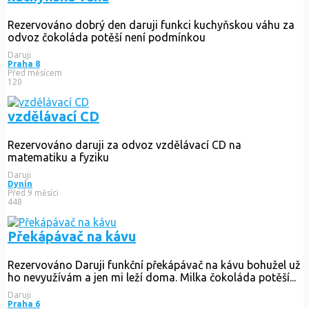
Rezervováno
dobrý den daruji funkci kuchyňskou váhu za
odvoz čokoláda potěší není podmínkou
Daruji
Praha 8
Před měsícem
120
vzdělávací CD
Rezervováno
daruji za odvoz vzdělávací CD na
matematiku a fyziku
Daruji
Dynín
Před 9 měsíci
448
Překápávač na kávu
Rezervováno
Daruji funkční překápávač na kávu bohužel už
ho nevyužívám a jen mi leží doma. Milka čokoláda potěší...
Daruji
Praha 6