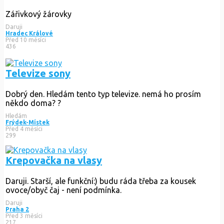
Zářivkový žárovky
Daruji
Hradec Králové
Před 10 měsíci
436
Televize sony
Dobrý den. Hledám tento typ televize. nemá ho prosím
někdo doma? ?
Hledám
Frýdek-Místek
Před 4 měsíci
299
Krepovačka na vlasy
Daruji. Starší, ale funkční:) budu ráda třeba za kousek
ovoce/obyč čaj - není podmínka.
Daruji
Praha 2
Před 3 měsíci
217