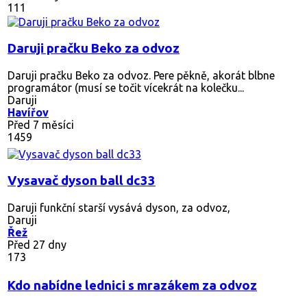
111
Daruji pračku Beko za odvoz
Daruji pračku Beko za odvoz. Pere pěkně, akorát blbne
programátor (musí se točit vícekrát na kolečku...
Daruji
Havířov
Před 7 měsíci
1459
Vysavač dyson ball dc33
Daruji funkční starší vysává dyson, za odvoz,
Daruji
Řež
Před 27 dny
173
Kdo nabídne lednici s mrazákem za odvoz