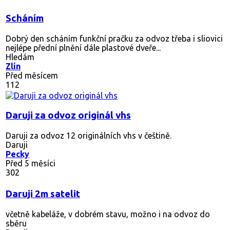
Scháním
Dobrý den scháním funkční pračku za odvoz třeba i sliovici
nejlépe přední plnění dále plastové dveře...
Hledám
Zlín
Před měsícem
112
Daruji za odvoz originál vhs
Daruji za odvoz 12 originálních vhs v češtině.
Daruji
Pecky
Před 5 měsíci
302
Daruji 2m satelit
včetně kabeláže, v dobrém stavu, možno i na odvoz do
sběru