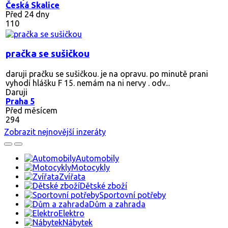
Česká Skalice
Před 24 dny
110
pračka se sušičkou
daruji pračku se sušičkou. je na opravu. po minutě prani
vyhodí hlášku F 15. nemám na ni nervy . odv...
Daruji
Praha 5
Před měsícem
294
Zobrazit nejnovější inzeráty
Automobily
Motocykly
Zvířata
Dětské zboží
Sportovní potřeby
Dům a zahrada
Elektro
Nábytek