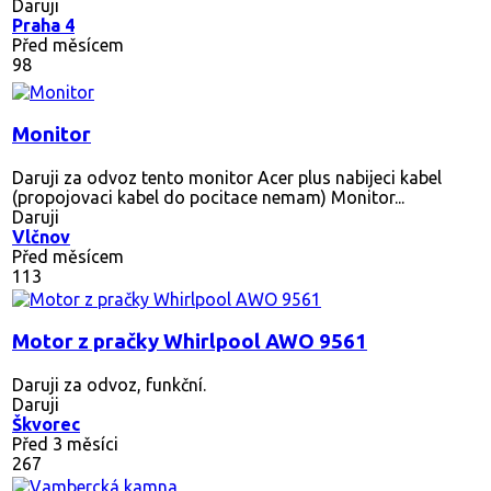
Daruji
Praha 4
Před měsícem
98
Monitor
Daruji za odvoz tento monitor Acer plus nabijeci kabel
(propojovaci kabel do pocitace nemam) Monitor...
Daruji
Vlčnov
Před měsícem
113
Motor z pračky Whirlpool AWO 9561
Daruji za odvoz, funkční.
Daruji
Škvorec
Před 3 měsíci
267