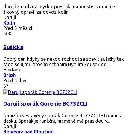
daruji za odvoz myčku. přestala napouštět vodu ale
šikovný opraví. za odvoz Kolín
Daruji
Kolín
Před 5 měsíci
500
Sušička
Dobrý den kdyby se někdo rozhodl se zbavit sušičky tak
ráda se újmu prosím scháním.Bydlim kousek od ...
Hledám
Brloh
Před 5 dny
37
Daruji sporák Gorenje BC732CLI
Nabízím vestavěný sporák Gorenje BC732CLI - troubu a
desku. Sporák je funkční, nicméně má prasklou v...
Daruji
Benešov nad Ploučnicí