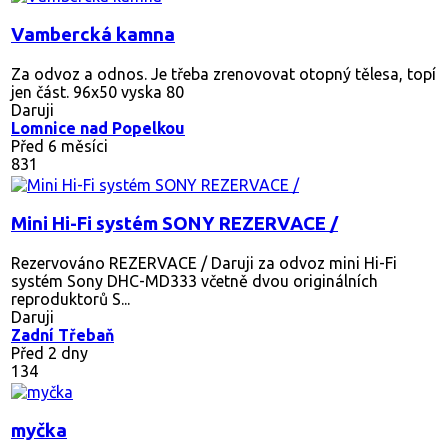
Vambercká kamna
Za odvoz a odnos. Je třeba zrenovovat otopný tělesa, topí
jen část. 96x50 vyska 80
Daruji
Lomnice nad Popelkou
Před 6 měsíci
831
Mini Hi-Fi systém SONY REZERVACE /
Rezervováno
REZERVACE / Daruji za odvoz mini Hi-Fi
systém Sony DHC-MD333 včetně dvou originálních
reproduktorů S...
Daruji
Zadní Třebaň
Před 2 dny
134
myčka