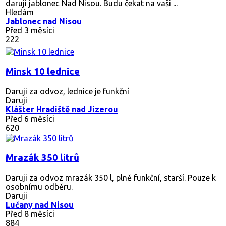
daruji jablonec Nad Nisou. Budu čekat na vaši ...
Hledám
Jablonec nad Nisou
Před 3 měsíci
222
Minsk 10 lednice
Daruji za odvoz, lednice je funkční
Daruji
Klášter Hradiště nad Jizerou
Před 6 měsíci
620
Mrazák 350 litrů
Daruji za odvoz mrazák 350 l, plně funkční, starší. Pouze k
osobnímu odběru.
Daruji
Lučany nad Nisou
Před 8 měsíci
884