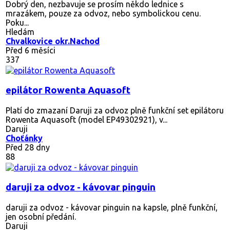
Dobrý den, nezbavuje se prosím někdo lednice s
mrazákem, pouze za odvoz, nebo symbolickou cenu.
Poku...
Hledám
Chvalkovice okr.Nachod
Před 6 měsíci
337
epilátor Rowenta Aquasoft
Platí do zmazaní Daruji za odvoz plně funkční set epilátoru
Rowenta Aquasoft (model EP49302921), v...
Daruji
Choťánky
Před 28 dny
88
daruji za odvoz - kávovar pinguin
daruji za odvoz - kávovar pinguin na kapsle, plně funkční,
jen osobní předání.
Daruji