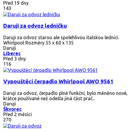
Před 19 dny
143
Daruji za odvoz ledničku
Daruji za odvoz starou ale spolehlivou italskou lednici
Whirlpool Rozměry 55 x 60 x 135
Daruji
Liberec
Před 3 dny
116
Vypouštěcí čerpadlo Whirlpool AWO 9561
Daruji za odvoz, čerpadlo plně funkční, bylo měněno nové,
krátce používané než odešla jiná část prač...
Daruji
Škvorec
Před 2 měsíci
270