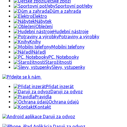
Dětské zboží
Sportovní potřeby
Dům a zahrada
Elektro
Nábytek
Oblečení
Hudební nástroje
Potraviny a výrobky
Knihy
Mobilni telefony
Nářadí
PC, Notebooky
Starožitnosti
Slevy, vstupenky
Přidat inzerát
Daruji za odvoz
Pravidla
Ochrana údajů
Kontakt