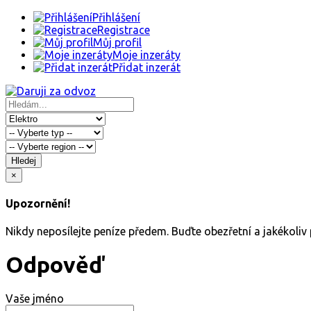
Přihlášení
Registrace
Můj profil
Moje inzeráty
Přidat inzerát
Hledej
×
Upozornění!
Nikdy neposílejte peníze předem. Buďte obezřetní a jakékoli
Odpověď
Vaše jméno