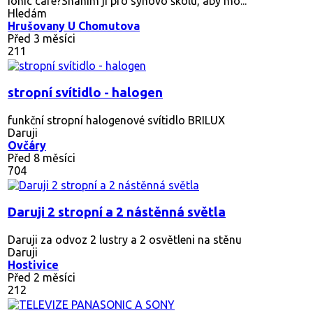
Ionic care?Sháním ji pro synovo školu, aby mo...
Hledám
Hrušovany U Chomutova
Před 3 měsíci
211
stropní svítidlo - halogen
funkční stropní halogenové svítidlo BRILUX
Daruji
Ovčáry
Před 8 měsíci
704
Daruji 2 stropní a 2 nástěnná světla
Daruji za odvoz 2 lustry a 2 osvětleni na stěnu
Daruji
Hostivice
Před 2 měsíci
212