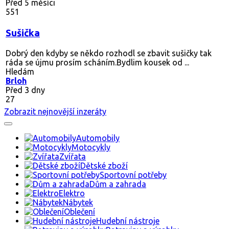
Před 5 měsíci
551
Sušička
Dobrý den kdyby se někdo rozhodl se zbavit sušičky tak
ráda se újmu prosím scháním.Bydlim kousek od ...
Hledám
Brloh
Před 3 dny
27
Zobrazit nejnovější inzeráty
Automobily
Motocykly
Zvířata
Dětské zboží
Sportovní potřeby
Dům a zahrada
Elektro
Nábytek
Oblečení
Hudební nástroje