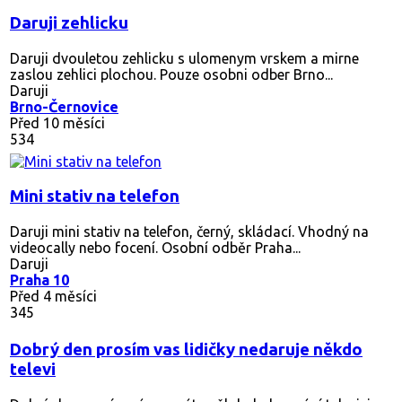
Daruji zehlicku
Daruji dvouletou zehlicku s ulomenym vrskem a mirne
zaslou zehlici plochou. Pouze osobni odber Brno...
Daruji
Brno-Černovice
Před 10 měsíci
534
Mini stativ na telefon
Daruji mini stativ na telefon, černý, skládací. Vhodný na
videocally nebo focení. Osobní odběr Praha...
Daruji
Praha 10
Před 4 měsíci
345
Dobrý den prosím vas lidičky nedaruje někdo
televi