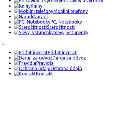
Potraviny a výrobky
Knihy
Mobilni telefony
Nářadí
PC, Notebooky
Starožitnosti
Slevy, vstupenky
Přidat inzerát
Daruji za odvoz
Pravidla
Ochrana údajů
Kontakt