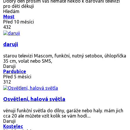
Dobrý den prosím vás nemáte někdo k darování televizi
pro děti děkuji
Hledám
Most
Před 10 měsíci
432
daruji
starou televizi Mascom, funkční, nutný setobox, úhlopříčka
35 cm, volat nebo SMS,
Daruji
Pardubice
Před 5 měsíci
312
Osvětlení, halová světla
věnuji funkční světla do dílny, garáže nebo haly. mám jich
cca 20 ale můžete vzít kolik se vám hodí....
Daruji
Kostelec