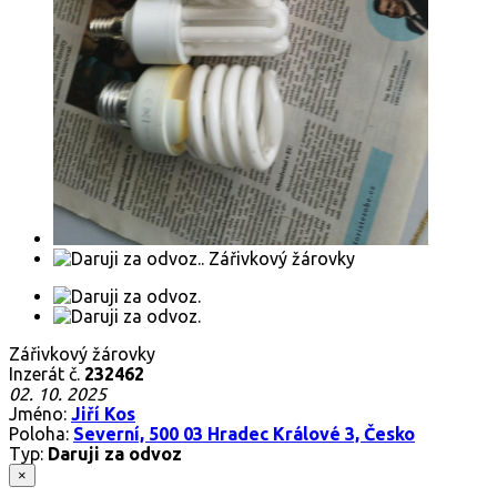
Zářivkový žárovky
Inzerát č.
232462
02. 10. 2025
Jméno:
Jiří Kos
Poloha:
Severní, 500 03 Hradec Králové 3, Česko
Typ:
Daruji za odvoz
×