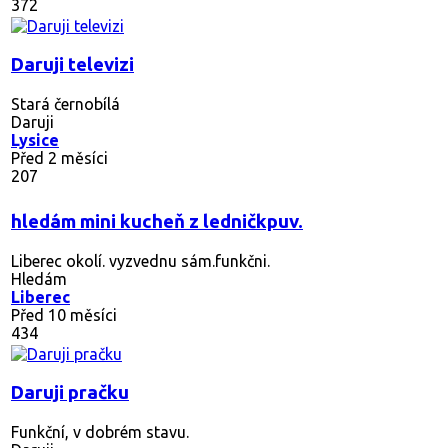
372
Daruji televizi
Stará černobílá
Daruji
Lysice
Před 2 měsíci
207
hledám mini kucheň z ledničkpuv.
Liberec okolí. vyzvednu sám.funkčni.
Hledám
Liberec
Před 10 měsíci
434
Daruji pračku
Funkční, v dobrém stavu.