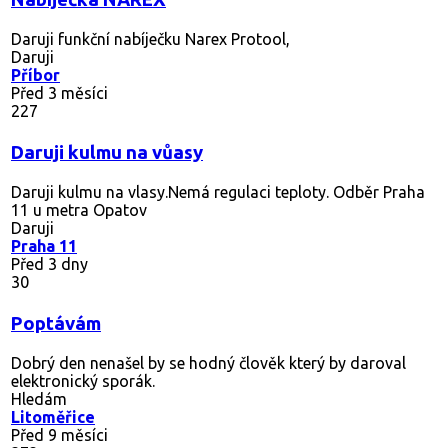
Daruji funkční nabíječku Narex Protool,
Daruji
Příbor
Před 3 měsíci
227
Daruji kulmu na vůasy
Daruji kulmu na vlasy.Nemá regulaci teploty. Odběr Praha
11 u metra Opatov
Daruji
Praha 11
Před 3 dny
30
Poptávám
Dobrý den nenašel by se hodný člověk který by daroval
elektronický sporák.
Hledám
Litoměřice
Před 9 měsíci