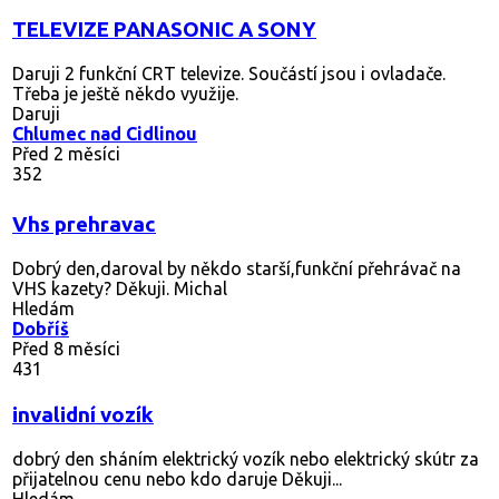
TELEVIZE PANASONIC A SONY
Daruji 2 funkční CRT televize. Součástí jsou i ovladače.
Třeba je ještě někdo využije.
Daruji
Chlumec nad Cidlinou
Před 2 měsíci
352
Vhs prehravac
Dobrý den,daroval by někdo starší,funkční přehrávač na
VHS kazety? Děkuji. Michal
Hledám
Dobříš
Před 8 měsíci
431
invalidní vozík
dobrý den sháním elektrický vozík nebo elektrický skútr za
přijatelnou cenu nebo kdo daruje Děkuji...
Hledám