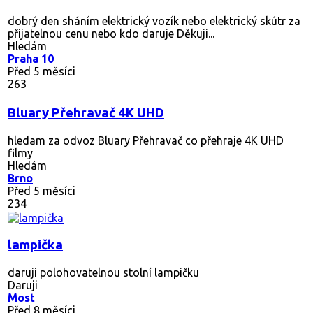
dobrý den sháním elektrický vozík nebo elektrický skútr za
přijatelnou cenu nebo kdo daruje Děkuji...
Hledám
Praha 10
Před 5 měsíci
263
Bluary Přehravač 4K UHD
hledam za odvoz Bluary Přehravač co přehraje 4K UHD
filmy
Hledám
Brno
Před 5 měsíci
234
lampička
daruji polohovatelnou stolní lampičku
Daruji
Most
Před 8 měsíci