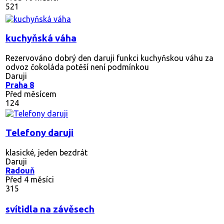
521
kuchyňská váha
Rezervováno
dobrý den daruji funkci kuchyňskou váhu za
odvoz čokoláda potěší není podmínkou
Daruji
Praha 8
Před měsícem
124
Telefony daruji
klasické, jeden bezdrát
Daruji
Radouň
Před 4 měsíci
315
svítidla na závěsech