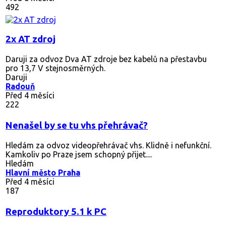
492
2x AT zdroj
Daruji za odvoz Dva AT zdroje bez kabelů na přestavbu
pro 13,7 V stejnosměrných.
Daruji
Radouň
Před 4 měsíci
222
Nenašel by se tu vhs přehrávač?
Hledám za odvoz videopřehrávač vhs. Klidně i nefunkční.
Kamkoliv po Praze jsem schopný přijet....
Hledám
Hlavní město Praha
Před 4 měsíci
187
Reproduktory 5.1 k PC