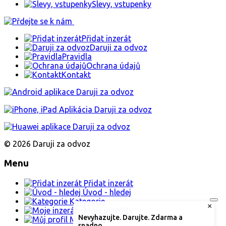
Slevy, vstupenky
Přidat inzerát
Daruji za odvoz
Pravidla
Ochrana údajů
Kontakt
© 2026 Daruji za odvoz
Menu
Přidat inzerát
Úvod - hledej
Kategorie
×
Moje inzeráty
Nevyhazujte. Darujte. Zdarma a
Můj profil
snadno.