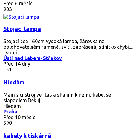
Před 6 měsíci
903
Stojací lampa
Stojací cca 160cm vysoká lampa, žárovka na
polohovatelném rameně, svítí, zaprášená, stínítko chybí....
Daruji
Ústí nad Labem-Střekov
Před 14 dny
151
Hledám
Mám šicí stroj veritas a sháním k němu kabel se
slapadlem.Dekuji
Hledám
Praha
Před 10 měsíci
590
kabely k tiskárně