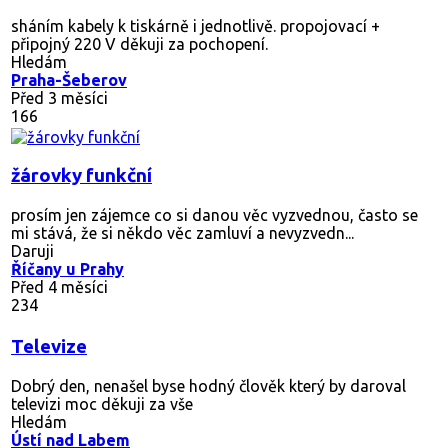
sháním kabely k tiskárně i jednotlivě. propojovací +
připojný 220 V děkuji za pochopení.
Hledám
Praha-Šeberov
Před 3 měsíci
166
žárovky funkční
prosím jen zájemce co si danou věc vyzvednou, často se
mi stává, že si někdo věc zamluví a nevyzvedn...
Daruji
Říčany u Prahy
Před 4 měsíci
234
Televize
Dobrý den, nenašel byse hodný člověk který by daroval
televizi moc děkuji za vše
Hledám
Ústí nad Labem