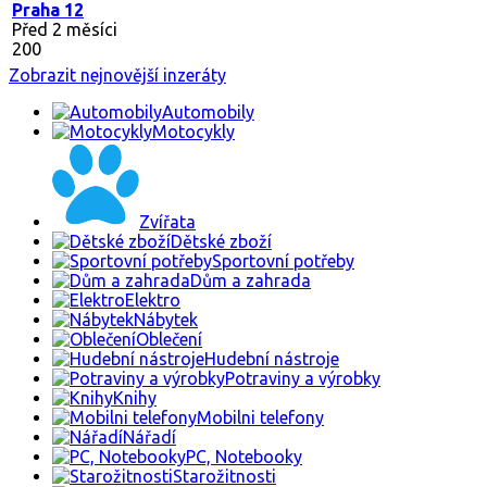
Praha 12
Před 2 měsíci
200
Zobrazit nejnovější inzeráty
Automobily
Motocykly
Zvířata
Dětské zboží
Sportovní potřeby
Dům a zahrada
Elektro
Nábytek
Oblečení
Hudební nástroje
Potraviny a výrobky
Knihy
Mobilni telefony
Nářadí
PC, Notebooky
Starožitnosti