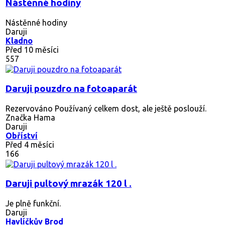
Nástěnné hodiny
Nástěnné hodiny
Daruji
Kladno
Před 10 měsíci
557
Daruji pouzdro na fotoaparát
Rezervováno
Používaný celkem dost, ale ještě poslouží.
Značka Hama
Daruji
Obříství
Před 4 měsíci
166
Daruji pultový mrazák 120 l .
Je plně funkční.
Daruji
Havlíčkův Brod