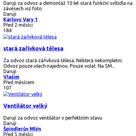
Daruji za odvoz a demontáž 10 let stará funkční svítidla na
závěsech viz foto
Daruji
Karlovy Vary 1
Před 2 měsíci
184
stará zařivková tělesa
Za odvoz stará zářivková tělesa. Některá nekompletní.
Odvoz pouze všech najednou. Pouze volat. Na SM...
Daruji
Vlašim
Před měsícem
107
Ventilátor velký
Daruji za odvoz ventilátor v perfektním stavu
Daruji
Špindlerův Mlýn
Před 5 měsíci