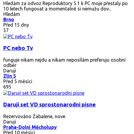
Hledám za odvoz Reproduktory 5.1 k PC moje přestaly po
10 letech fungovat a momentalně si nemužu dov...
Hledám
Brno
Před 15 dny
57
PC nebo Tv
funguje nikam nejdu a nikam neposílám preferuju osobní
odběr
Daruji
Zlín 5
Před 5 měsíci
695
Daruji set VD sprostonarodni pisne
Rezervováno
Zabalene, nove
Daruji
Praha-Dolní Měcholupy
Před 10 měsíci