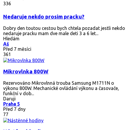
336
Nedaruje nekdo prosim pracku?
Dobry den toutou cestou bych chtela pozadat jestli nekdo
nedaruje pracku mam dve male deti 3 a 6 let...
Hledám
Aš
Před 7 měsíci
361
Mikrovlnka 800W
Rezervováno
Mikrovlnná trouba Samsung M1711N o
výkonu 800W. Mechanické ovládání výkonu a časovače,
funkční v dob...
Daruji
Praha 5
Před 7 dny
77